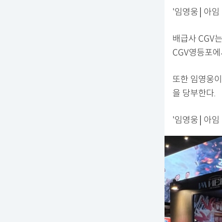
'임영웅│아임
배급사 CGV
CGV영등포에
또한 임영웅이
을 당부한다.
'임영웅│아임 