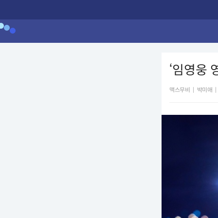
‘임영웅 
맥스무비
|
박미애
|