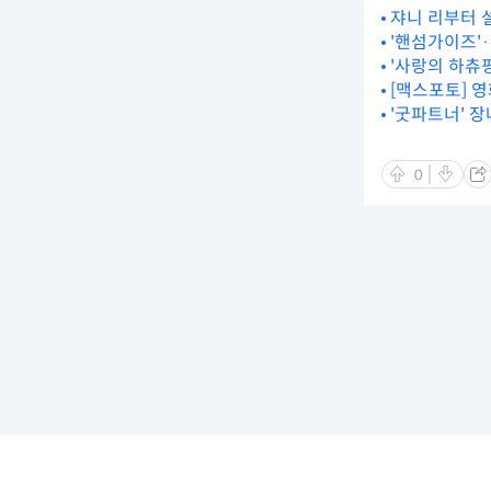
쟈니 리부터 설
'핸섬가이즈'
'사랑의 하츄핑
[맥스포토] 
'굿파트너' 장
0