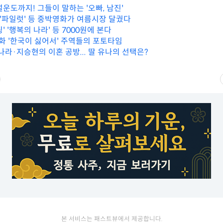
운도까지! 그들이 말하는 '오빠, 남진'
·'파일럿' 등 중박영화가 여름시장 달궜다
' '행복의 나라' 등 7000원에 본다
영화 '한국이 싫어서' 주역들의 포토타임
나라·지승현의 이혼 공방... 딸 유나의 선택은?
본 서비스는 패스트뷰에서 제공합니다.