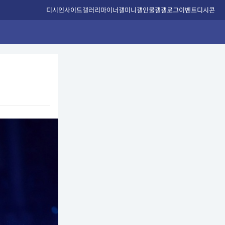
디시인사이드
갤러리
마이너갤
미니갤
인물갤
갤로그
이벤트
디시콘