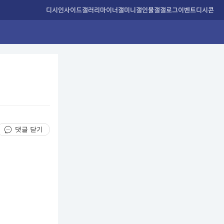
디시인사이드
갤러리
마이너갤
미니갤
인물갤
갤로그
이벤트
디시콘
댓글 닫기