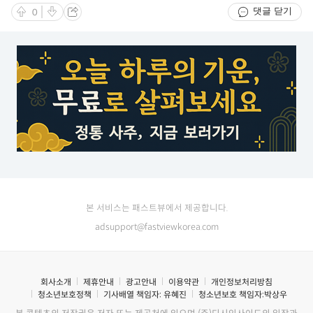
댓글 닫기
0
본 서비스는 패스트뷰에서 제공합니다.
adsupport@fastviewkorea.com
회사소개
제휴안내
광고안내
이용약관
개인정보처리방침
청소년보호정책
기사배열 책임자:
유혜진
청소년보호 책임자:
박상우