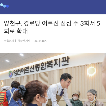
양천구, 경로당 어르신 점심 주 3회서 5
회로 확대
서울경제
|
김능현 기자
|
2024.08.22