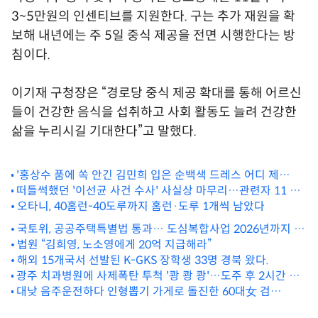
3~5만원의 인센티브를 지원한다. 구는 추가 재원을 확
보해 내년에는 주 5일 중식 제공을 전면 시행한다는 방
침이다.
이기재 구청장은 “경로당 중식 제공 확대를 통해 어르신
들이 건강한 음식을 섭취하고 사회 활동도 늘려 건강한
삶을 누리시길 기대한다”고 말했다.
'홍상수 품에 쏙 안긴 김민희 입은 순백색 드레스 어디 제
품?'…영화제 패션도 '화제'
떠들썩했던 '이선균 사건 수사' 사실상 마무리…관련자 11 중
5명만 檢 송치
오타니, 40홈런-40도루까지 홈런·도루 1개씩 남았다
국토위, 공공주택특별법 통과… 도심복합사업 2026년까지 연
장
법원 “김희영, 노소영에게 20억 지급해라”
해외 15개국서 선발된 K-GKS 장학생 33명 경북 왔다.
광주 치과병원에 사제폭탄 투척 '쾅 쾅 쾅'…도주 후 2시간 만
대낮 음주운전하다 인형뽑기 가게로 돌진한 60대女 검
에 용의자 자수
거…"인명피해 없어"