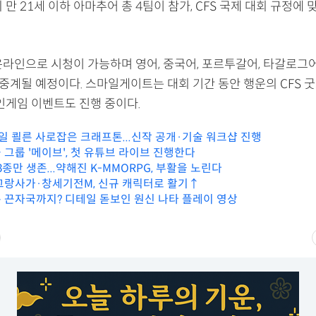
 만 21세 이하 아마추어 총 4팀이 참가, CFS 국제 대회 규정에 
온라인으로 시청이 가능하며 영어, 중국어, 포르투갈어, 타갈로그어
 중계될 예정이다. 스마일게이트는 대회 기간 동안 행운의 CFS 
인게임 이벤트도 진행 중이다.
독일 쾰른 사로잡은 크래프톤...신작 공개·기술 워크샵 진행
 그룹 '메이브', 첫 유튜브 라이브 진행한다
3종만 생존...약해진 K-MMORPG, 부활을 노린다
랑사가·창세기전M, 신규 캐릭터로 활기↑
 끈자국까지? 디테일 돋보인 원신 나타 플레이 영상