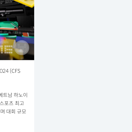
4 (CFS
 베트남 하노이
e스포츠 최고
리며 대회 규모