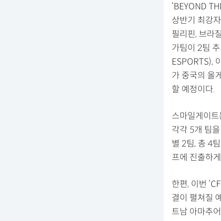
‘BEYOND T
상반기 최강자들
필리핀, 브라질
가팀이 2팀 추
ESPORTS)
가 중국의 올게이
할 예정이다.
스마일게이트는
각각 5개 팀을
별 2팀, 총 
프에 진출하게
한편, 이번 ‘
결이 펼쳐질 
트남 아마추어 