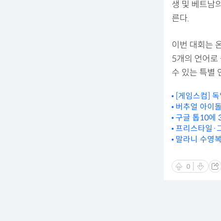
생 및 베트남의
른다.
이번 대회는 
5개의 언어로
수 있는 특별 
[게임스컴] 
버추얼 아이돌
구글 톱10에 
프리스타일·그
말라니 수영복
0