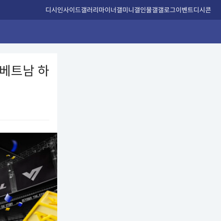
디시인사이드
갤러리
마이너갤
미니갤
인물갤
갤로그
이벤트
디시콘
’ 베트남 하