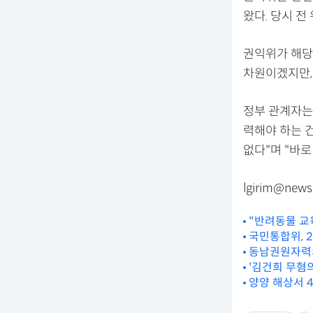
왔다. 당시 전
권익위가 해당
차원이겠지만,
정부 관계자는
력해야 하는 건
없다"며 "바로
lgirim@news
"반려동물 교
국민통합위, 
동남권원자력의학
'김건희 무혐의
양양 해상서 