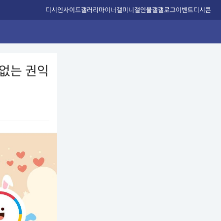
디시인사이드
갤러리
마이너갤
미니갤
인물갤
갤로그
이벤트
디시콘
 없는 권익