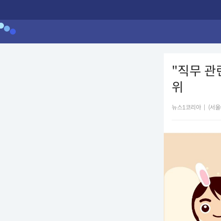
"직무 관
위
뉴스1코리아
|
(서울