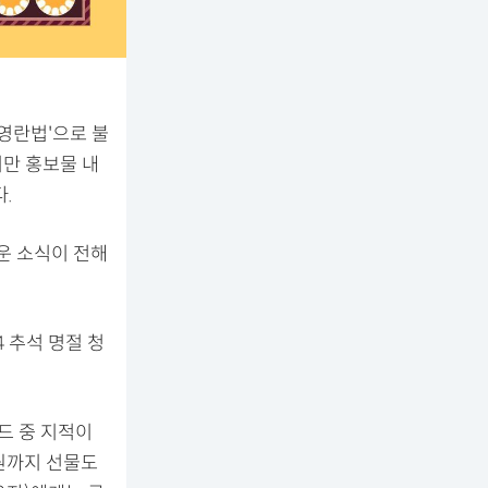
김영란법'으로 불
만 홍보물 내
.
운 소식이 전해
 추석 명절 청
드 중 지적이
 원까지 선물도