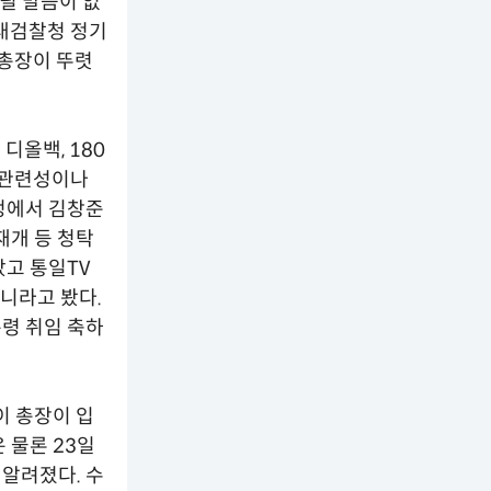
드릴 말씀이 없
 대검찰청 정기
 총장이 뚜렷
디올백, 180
무 관련성이나
정에서 김창준
재개 등 청탁
았고 통일TV
니라고 봤다.
령 취임 축하
이 총장이 입
 물론 23일
알려졌다. 수