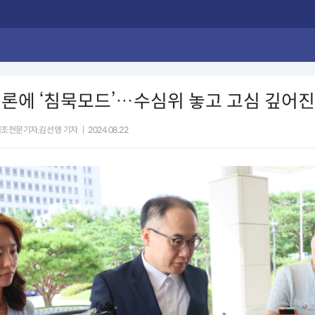
론에 ‘침묵모드’…수심위 놓고 고심 깊어진
법조전문기자,김선영 기자
|
2024.08.22