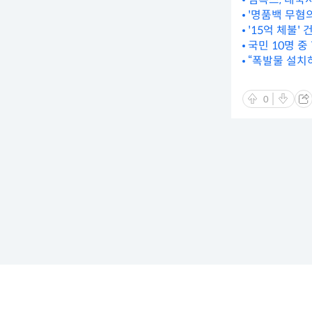
'명품백 무혐의
'15억 체불
국민 10명 
“폭발물 설치
0