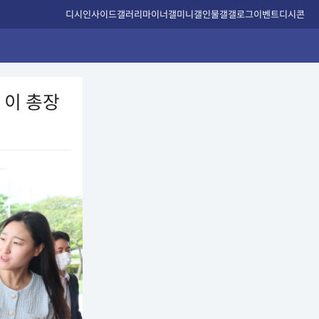
디시인사이드
갤러리
마이너갤
미니갤
인물갤
갤로그
이벤트
디시콘
 이 총장