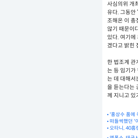
사심의위 개최
유다. 그동안
조해온 이 총
않기 때문이다
있다. 여기에
겠다고 밝힌 
한 법조계 관
는 등 임기가
는 데 대해서
을 듣는다는 
께 지니고 있
'홍상수 품에 
떠들썩했던 '
오타니, 40홈
엠폭스, 태국