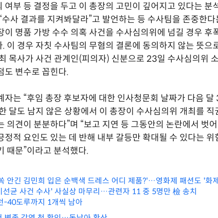
 여부 등 결정을 두고 이 총장의 고민이 깊어지고 있다는 분
 “수사 결과를 지켜봐달라”고 발언하는 등 수사팀을 존중한다
장이 명품 가방 수수 의혹 사건을 수사심의위에 넘길 경우 후
. 이 경우 자칫 수사팀의 무혐의 결론에 동의하지 않는 뜻으
 최 목사가 사건 관계인(피의자) 신분으로 23일 수사심의위 
점도 변수로 꼽힌다.
계자는 “후임 총장 후보자에 대한 인사청문회 날짜가 다음 달
 한 달도 남지 않은 상황에서 이 총장이 수사심의위 개최를 
는 의견이 분분하다”며 “보고 지연 등 그동안의 논란에서 벗어
긍정적 요인도 있는 데 반해 내부 갈등만 확대될 수 있다는 위
기 때문”이라고 분석했다.
쏙 안긴 김민희 입은 순백색 드레스 어디 제품?'…영화제 패션도 '화제
이선균 사건 수사' 사실상 마무리…관련자 11 중 5명만 檢 송치
런-40도루까지 1개씩 남아
서 변종 감염 첫 확인…동남아 확산