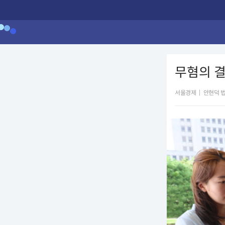
무혐의 결
서울경제
|
안현덕 