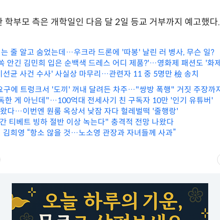
 학부모 측은 개학일인 다음 달 2일 등교 거부까지 예고했다.
 줄 알고 숨었는데…우크라 드론에 '따봉' 날린 러 병사, 무슨 일?
쏙 안긴 김민희 입은 순백색 드레스 어디 제품?'…영화제 패션도 '화제
이선균 사건 수사' 사실상 마무리…관련자 11 중 5명만 檢 송치
 요구에 트렁크서 '도끼' 꺼내 달려든 차주…"쌍방 폭행" 거짓 주장까
한 게 아닌데"…100억대 전세사기 친 구독자 10만 '인기 유튜버'
 나왔다…이번엔 원룸 옥상서 낮잠 자다 헐레벌떡 '줄행랑'
 간 티베트 빙하 절반 이상 녹는다" 충격적 전망 나왔다
 김희영 “항소 않을 것…노소영 관장과 자녀들께 사과”