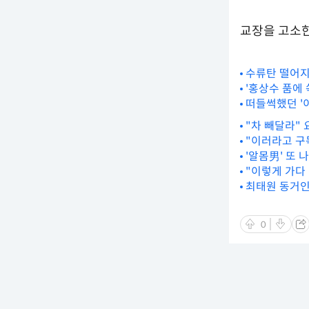
교장을 고소한
수류탄 떨어지는
'홍상수 품에 
떠들썩했던 '
"차 빼달라"
"이러라고 구독
'알몸男' 또
"이렇게 가다
최태원 동거인
0