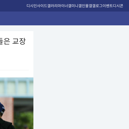
디시인사이드
갤러리
마이너갤
미니갤
인물갤
갤로그
이벤트
디시콘
들은 교장