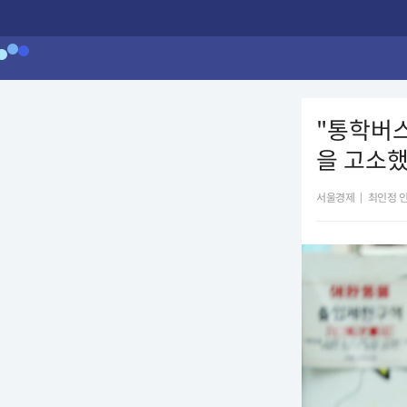
"통학버스
을 고소
서울경제
|
최인정 