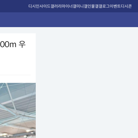
디시인사이드
갤러리
마이너갤
미니갤
인물갤
갤로그
이벤트
디시콘
00m 우