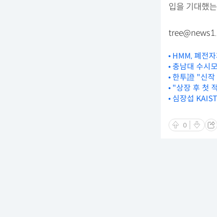
입을 기대했는
tree@news1.
HMM, 폐전
충남대 수시모집
한투證 "신작
"상장 후 첫
심장섭 KAIS
0