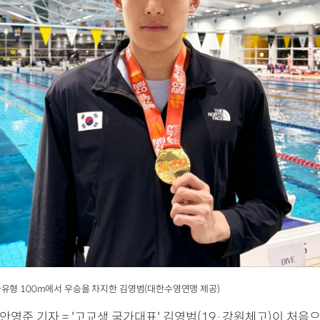
유형 100m에서 우승을 차지한 김영범(대한수영연맹 제공)
 안영준 기자 = '고교생 국가대표' 김영범(19·강원체고)이 처음