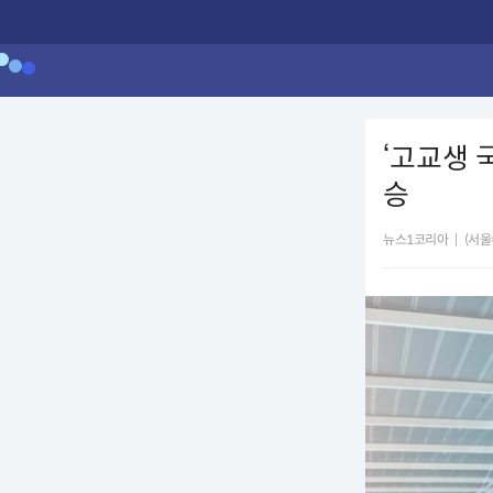
‘고교생 
승
뉴스1코리아
|
(서울