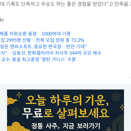
데 기록도 단축하고 우승도 하는 좋은 경험을 얻었다"고 만족을 
kr
자제품 자원순환 동참…1000여대 기증
 2995명 선발…전체 모집 정원 중 72.2%
 앞둔 엔씨소프트, 중요한 변곡점…반전 기대"
 적자"…김동선, 한화갤러리아 자사주 544억 규모 매수
T 교수, 몽골 최고훈장 ‘알탄 가다스’ 수훈