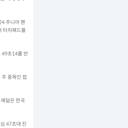
4 주니어 팬
먼저 터치패드를
49초14를 반
 주 종목인 접
 메달은 한국
심 47초대 진