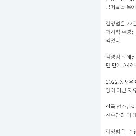
금메달을 목에
김영범은 22
퍼시픽 수영선
찍었다.
김영범은 예선에
면 만에 0.4
2022 항저
영이 아닌 자
한국 선수단이
선수단의 이 대
김영범은 "수영