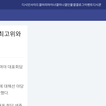
디시인사이드
갤러리
마이너갤
미니갤
인물갤
갤로그
이벤트
디시콘
 최고위와
'여야 대표회담
에 대해선 야당
했다.
대표 회담 생중