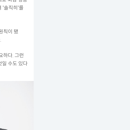
 '솔직히'를
원칙이 됐
.
요하다. 그런
것일 수도 있다