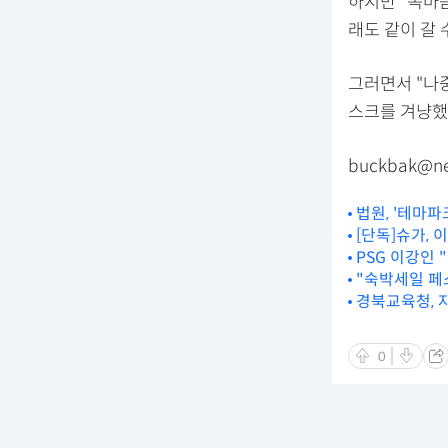
하지만 "속마음
래도 같이 갈 
그러면서 "나
스크를 겨냥했
buckbak@ne
법원, '테마파
[단독]슈가,
PSG 이강인 
"숙박세일 페
경북교육청, 
0