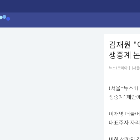
김재원 "
생중계 논
뉴스1코리아
|
(서울
(서울=뉴스1
생중계' 제안
이재명 더불어
대표주자 자리
비한 성향의 김