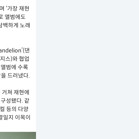
 ‘가장 재현
솔로 앨범에도
 담백하게 노래
delion’(댄
오렌지스)와 협업
) 등 앨범에 수록
깔을 드러냈다.
를 거쳐 재현에
 구성됐다. 같
보컬 등의 다양
색깔일지 이목이