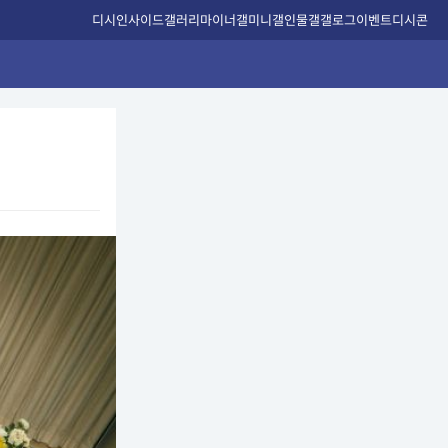
디시인사이드
갤러리
마이너갤
미니갤
인물갤
갤로그
이벤트
디시콘