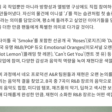
 곡 작업뿐만 아니라 방향성과 앨범명 구상에도 직접 참여하며
 만들어냈다. 자신의 물건에 이니셜 ‘J’를 적는 습관처럼 첫 
체’라는 의미를 담았으며, 평소에 들려주고 싶었던 이야기들을
 더한 만큼 팬들에게 특별한 의미로 다가갈 것이다.
틀 곡 ‘Smoke’를 포함한 선공개 곡 ‘Roses’(로지즈)와 ‘Dan
국 유명 R&B/POP 듀오 Emotional Oranges(이모셔널 
 Hot Lemon’(플래밍 핫 레몬), ‘Can’t Get You’(캔트 겟 유
 작업에 참여, 다양한 감성과 음악적 역량을 녹여 재현다운 색
비 과정에서 네오 프로덕션 A&R 팀원들과 재현은 오랜 논의
리는 음악적 결을 찾았고, 8곡 중 7곡이 R&B 장르의 음악으로
르의 음악도 힙합, 미디엄 템포, 재즈풍의 악기, 딥하고 섹시한 
해 다채롭게 완성한 만큼, 재현이 소화한 R&B 장르는 어떤 