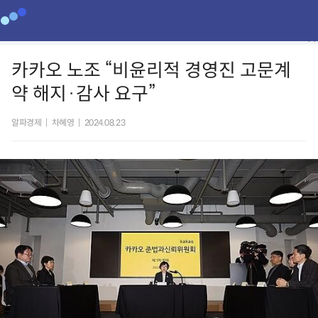
카카오 노조 “비윤리적 경영진 고문계
약 해지·감사 요구”
알파경제
|
차혜영
|
2024.08.23