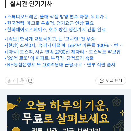
실시간 인기기사
스튜디오드래곤, 올해 작품 방영 편수 하향..목표가↓
한국전력, 매크로 우호적..전기요금 인상 필요
한화에어로스페이스, 호주 방산 생산기지 건립 완료
[속보] 한국계 교토국제고, 日 '고시엔' 첫 우승
[현장] 조선3사, ‘슈퍼사이클’에 16년만 가동률 100%…컨테
이너 잭팟 터진다
[마감] 코스피, 사흘 연속 2700선 제자리…코스닥도 약보합
'20억 로또' 이 아파트, 부적격·당첨포기 속출
NH농협은행서 또 100억원대 금융사고…연루 직원 숨져
댓글 닫기
0