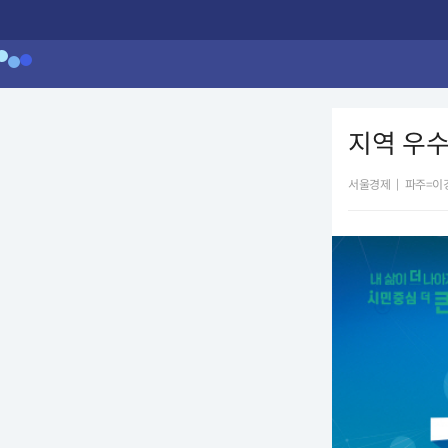
지역 우
서울경제
|
파주=이