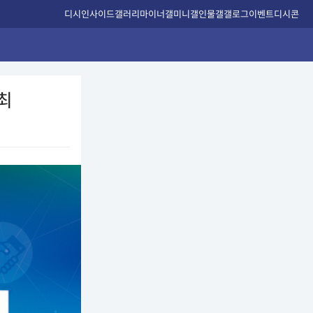
디시인사이드
갤러리
마이너갤
미니갤
인물갤
갤로그
이벤트
디시콘
최