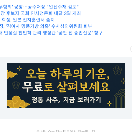
 무혐의' 공방…공수처장 "알선수재 검토"
장 후보자 국회 인사청문회 내달 3일 개최
 학생, 일본 전지훈련서 숨져
총장, '김여사 명품가방 의혹' 수사심의위원회 회부
대 민정실 친인척 관리 행정관 '공판 전 증인신문' 청구
본 서비스는 패스트뷰에서 제공합니다.