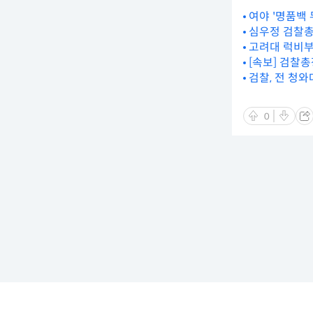
여야 '명품백
심우정 검찰총
고려대 럭비부
[속보] 검찰
검찰, 전 청와
0