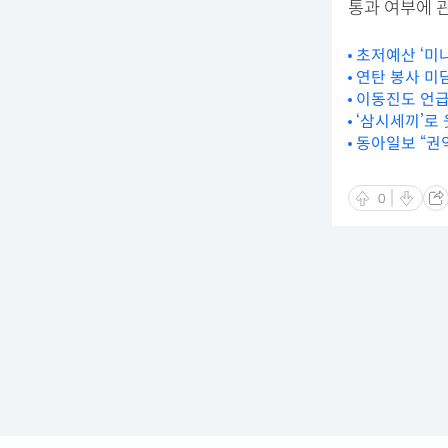
통과 여부에 
초저예산 ‘미
연탄 봉사 미
이동진도 언급한
‘삼시세끼’로 
동아일보 “권
0