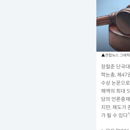
▲연합뉴스 그래픽
장철준 단국대
학논총, 제47
수상 논문으로
해액의 최대 
당의 언론중재
지만, 제도가 
가 될 수 있다