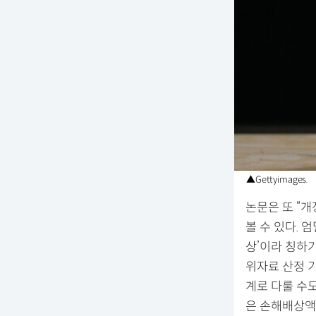
▲Gettyimages.
논문은 또 “
볼 수 있다.
상’이라 칭하
위자료 산정 
계로 다룰 수
은 손해배상액의