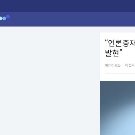
“언론중재
발현”
미디어오늘
|
정철운