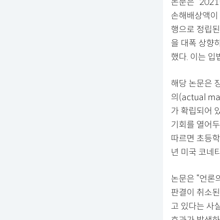
논문은 “20
손해배상액이 
행으로 정립된
을 대폭 상향
했다. 이는 
해당 논문은 
의(actual
가 확립되어 
기회를 열어두
따르면 초등학
년 미국 코네티
논문은 “언론
판결이 취소된
고 있다는 사
효과가 발생하