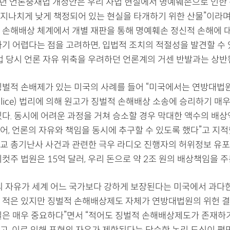
21년 언론중재법 개정안은 우리 사법 현실에서 명예훼손으로 인한
지나치게 낮게 책정되어 있는 현실을 타개하기 위한 산물”이라며 
 손해배상 체계에서 개별 재판을 통해 명예훼손 정신적 손해에 
하기 어렵다는 점을 고려하면, 입법적 조치의 적절성을 발견할 수 
입법 당시 언론 자유 위축을 우려하던 언론계의 거센 반발과는 상반
징벌적 손배제가 있는 미국의 사례를 들어 “미국에서는 연방대법
 malice) 법리에 의해 원고가 징벌적 손해배상 소송에 승리하기 매
있다. 동시에 어려운 과정을 거쳐 승소할 경우 막대한 액수의 배상
어, 언론의 자유와 책임을 동시에 추구할 수 있도록 했다”고 지적
교 총기난사 사건과 관련한 극우 라디오 진행자의 허위정보 유포에
컷주 법원은 15억 달러, 우리 돈으로 약 2조 원의 배상책임을 
의 자유가 세계 어느 국가보다 강하게 보장된다는 미국에서 과다
 적은 있지만 징벌적 손해배상제도 자체가 연방대법원의 위헌 결
실은 매우 중요하다”면서 “적어도 징벌적 손해배상제도가 존재하
고, 이로 인해 표현의 자유가 제한된다는 단순한 논리 도식이 평