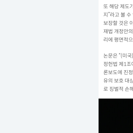
또 해당 제도
지”라고 볼 
보장할 것은 
재법 개정안의
리에 평면적으
논문은 “(미국
정헌법 제1조
론보도에 진정
유의 보호 대상
로 징벌적 손