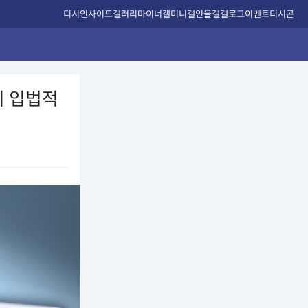
디시인사이드
갤러리
마이너갤
미니갤
인물갤
갤로그
이벤트
디시콘
의 입법적