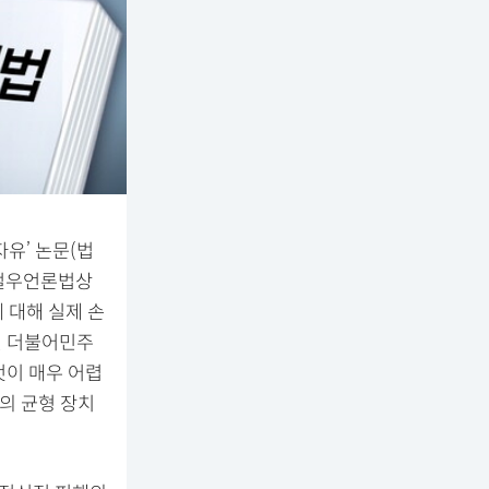
유’ 논문(법
 철우언론법상
 대해 실제 손
년 더불어민주
것이 매우 어렵
의 균형 장치