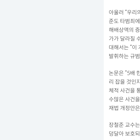
아울러 “우리
준도 타범죄에
해배상액의 증
가가 달라질 
대해서는 “이 
발휘하는 규범
논문은 “5배
리 잡을 것인
체적 사건을 
수많은 사건을
재법 개정안은
장철준 교수는
덩달아 보호되