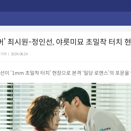
러버’ 최시원-정인선, 야릇미묘 초밀착 터치 
 기자
|
2024.08.24
이 ‘1mm 초밀착 터치’ 현장으로 본격 ‘밀당 로맨스’의 포문을 