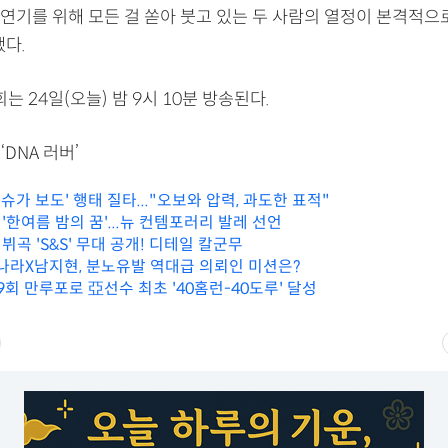
“연기를 위해 모든 걸 쏟아 붓고 있는 두 사람의 열정이 본격적
다.
3회는 24일(오늘) 밤 9시 10분 방송된다.
‘DNA 러버’
S 슈가 보도' 행태 질타..."오보와 압력, 과도한 표적"
한여름 밤의 꿈'...뉴 컨템포러리 발레 선언
데뷔곡 'S&S' 무대 공개! 디테일 칼군무
장나라X남지현, 분노유발 역대급 의뢰인 미션은?
 9회 만루포로 亞선수 최초 '40홈런-40도루' 달성