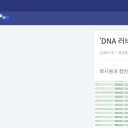
‘DNA 
싱글리스트
|
용원중
최시원과 정인선