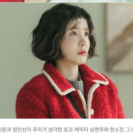
시원과 정인선이 우리가 생각한 로코 캐릭터 심연우와 한소진 그