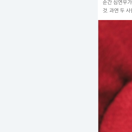
순간 심연우가
것. 과연 두 