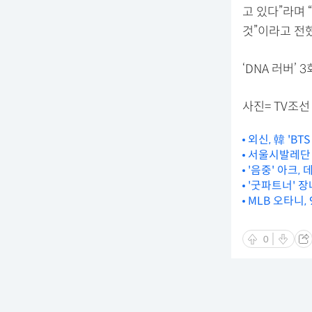
고 있다”라며 
것”이라고 전했
‘DNA 러버’ 
사진= TV조선 
외신, 韓 'BT
서울시발레단 '
'음중' 아크, 
'굿파트너' 
MLB 오타니,
0