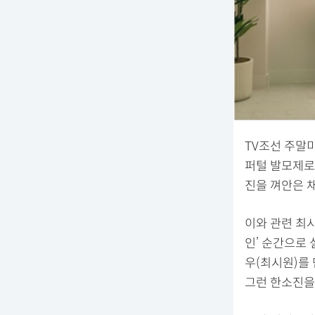
TV조선 주말미
퍼털 발모제로
진을 껴안은 채
이와 관련 최
인’ 순간으로
우(최시원)를
그런 한소진을