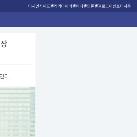
디시인사이드
갤러리
마이너갤
미니갤
인물갤
갤로그
이벤트
디시콘
현장
연다.