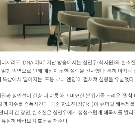
니시리즈 ‘DNA 러버’ 지난 방송에서는 심연우(최시원)와 한소진
 얽힌 악연으로 인해 예상치 못한 설렘을 선사했다. 특히 마지막
 옥상에서 떨어지는 ‘포옹 낙하 엔딩’이 펼쳐져 심쿵을 유발했다.
시원과 정인선이 한층 더 야릇하고 미묘한 분위기를 드리운 ‘밀착 
 설렘 지수를 증폭시킨다. 극중 한소진(정인선)이 슈퍼털 해독제를
 만나러 간 장면. 한소진은 심연우에게 정성스럽게 해독제를 발
 유심히 바라보며 호응을 해준다.