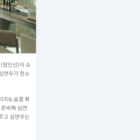
(정인선)이 슈
 심연우가 한소
터지& 숨결 확
 준비해 심연
라주고 심연우는