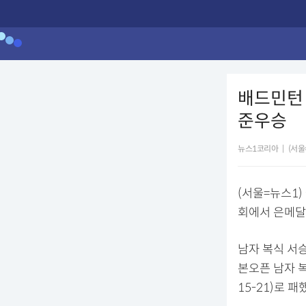
배드민턴
준우승
뉴스1코리아
|
(서울
(서울=뉴스1)
회에서 은메달
남자 복식 서승
본오픈 남자 복
15-21)로 패