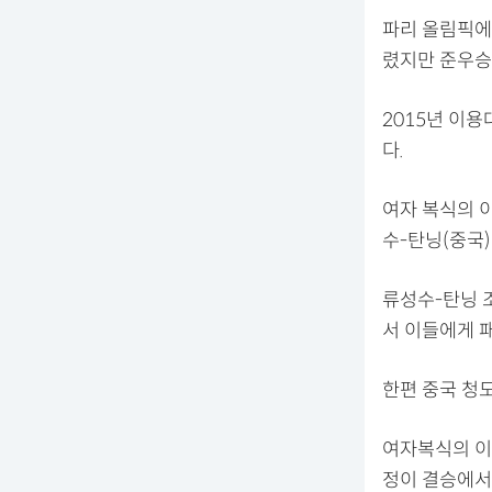
파리 올림픽에
렸지만 준우승
2015년 이용
다.
여자 복식의 
수-탄닝(중국)에
류성수-탄닝 
서 이들에게 패
한편 중국 청
여자복식의 이
정이 결승에서