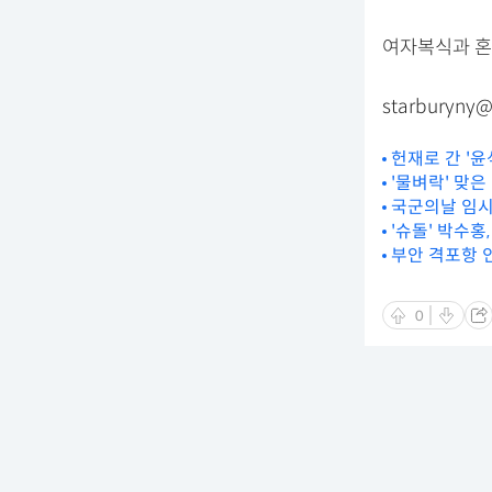
여자복식과 혼
starburyny@
헌재로 간 '윤
'물벼락' 맞
국군의날 임시
'슈돌' 박수홍
부안 격포항 
0