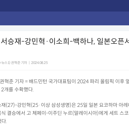
 서승재-강민혁·이소희-백하나, 일본오픈
=뉴스1) 권혁준 기자
|
2024.08.25
 권혁준 기자 = 배드민턴 국가대표팀이 2024 파리 올림픽 이후 
 2개를 수확했다.
재(27)-강민혁(25·이상 삼성생명)은 25일 일본 요코하마 아
식 결승에서 고 체페이-이주딘 누르(말레이시아)에게 세트 스코어 
했다.