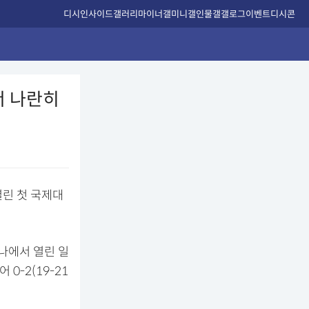
디시인사이드
갤러리
마이너갤
미니갤
인물갤
갤로그
이벤트
디시콘
서 나란히
열린 첫 국제대
레나에서 열린 일
0-2(19-21