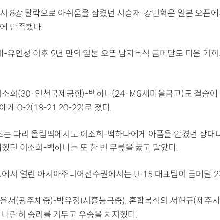
서 8강 탈락으로 아쉬움을 삼켰던 서승재-강민혁은 일본 오픈에
에 만족했다.
대-유연성 이후 9년 만의 일본 오픈 남자복식 금메달도 다음 기회
이소희(30·인천국제공항)-백하나(24·MG새마을금고)도 결승에
게 0-2(18-21 20-22)로 졌다.
조는 파리 올림픽에서도 이소희-백하나에게 아픔을 안겼던 상대다.
했던 이소희-백하나는 또 한 번 무릎을 꿇고 말았다.
도에서 열린 아시아주니어선수권에서는 U-15 대표팀이 금메달 2
윤서(광주체중)-박유정(시흥능곡중), 혼합복식의 서현규(제주사
 나란히 승리를 거두고 우승을 차지했다.