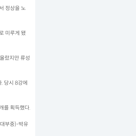
서 정상을 노
로 미루게 됐
 올랐지만 류성
 당시 8강에
개를 획득했다.
대부중)-박유