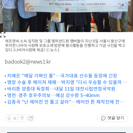
에프엔씨 소속 임직원 및 그룹 앰퍼샌드원 멤버들이 지난 8일 서울시 용산구에
위치한 나비야 사랑해 보호소에 방문해 봉사활동을 진행하고 기념 사진을 찍고
있다. (나비야사랑해 제공) ⓒ 뉴스1
badook2@news1.kr
지예은 "메달 가짜인 줄"…국가대표 선수들 등장에 긴장
맹장 수술 후 메이저 제패…박지영 "다시 우승할 수 있을까 싶
었는데"
바리톤 양종대 독창회…내달 11일 대전시립연정국악원
영천·경주 호우주의보…예상 강수량 5~40mm
김종국 "난 에어컨 안 틀고 살아"…에어컨 튼 제작진에 잔소
리
댓글 닫기
0