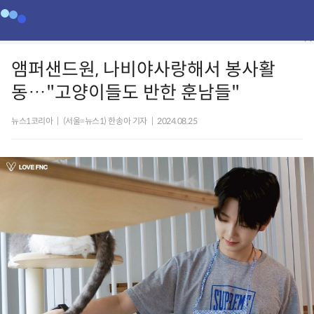
앰퍼샌드원, 나비야사랑해서 봉사활
동…"고양이들도 반한 훈남들"
뉴스1코리아
|
(서울=뉴스1) 한송아 기자
|
2024.08.25