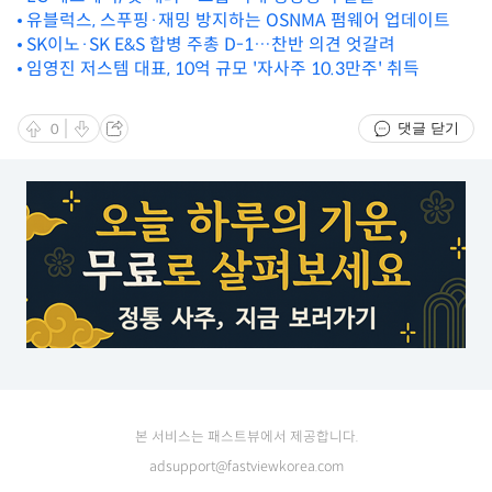
유블럭스, 스푸핑·재밍 방지하는 OSNMA 펌웨어 업데이트
SK이노·SK E&S 합병 주총 D-1…찬반 의견 엇갈려
임영진 저스템 대표, 10억 규모 '자사주 10.3만주' 취득
댓글 닫기
0
본 서비스는 패스트뷰에서 제공합니다.
adsupport@fastviewkorea.com