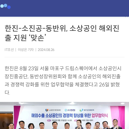
한진-소진공-동반위, 소상공인 해외진
출 지원 ‘맞손’
IT조선
|
이성은 기자
|
2024.08.26
한진은 8월 23일 서울 마포구 드림스퀘어에서 소상공인시
장진흥공단, 동반성장위원회와 함께 소상공인의 해외진출
과 경쟁력 강화를 위한 업무협약을 체결했다고 26일 밝혔
다.