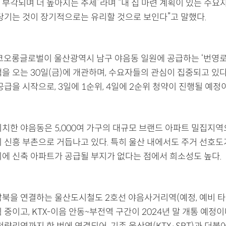
 부각되며 더 높아지는 추세”라며 “내 집 마련 계획이 있는 수요
 당기는 것이 장기적으로는 유리할 것으로 보인다”고 말했다.
 코오롱글로벌이 울산광역시 남구 야음동 일원에 공급하는 ‘번영로
을 오는 30일(금)에 개관하며, 수요자들의 관심이 집중되고 있다
공급을 시작으로, 3일에 1순위, 4일에 2순위 청약이 진행될 예정
위치한 야음동은 5,000여 가구의 대규모 브랜드 아파트 밀집지
의 신흥 부촌으로 거듭나고 있다. 특히 울산 내에서도 주거 선호도
외에 신축 아파트가 공급될 부지가 없다는 점에서 희소성도 높다.
남북을 연결하는 울산도시철도 2호선 야음사거리역(예정, 예비 타
 중이고, KTX-이음 안동~부전역 구간이 2024년 말 개통 예정이다
청량리역까지 한 번에 연결되어, 기존 울산역(KTX·SRT)과 더불