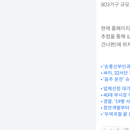
803가구 규모
현재 홈페이지
추첨을 통해 
건너편)에 위
'순풍산부인과
싸이, 32사
‘음주 운전’ 
업체선정 대가
40대 부시장
경찰, ‘19명
창안개발부터 
'우여곡절 끝 