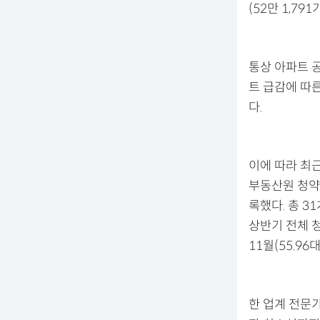
(52만 1,79
통상 아파트 
트 급감에 따
다.
이에 따라 최
부동산원 청약홈
록했다. 총 3
상반기 전체 청
11월(55.96
한 업계 전문가