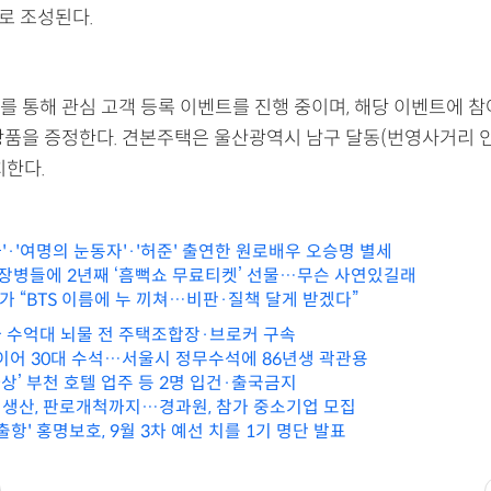
로 조성된다.
를 통해 관심 고객 등록 이벤트를 진행 중이며, 해당 이벤트에 참
상품을 증정한다. 견본주택은 울산광역시 남구 달동(번영사거리 
치한다.
'·'여명의 눈동자'·'허준' 출연한 원로배우 오승명 별세
단 장병들에 2년째 ‘흠뻑쇼 무료티켓’ 선물…무슨 사연있길래
슈가 “BTS 이름에 누 끼쳐…비판·질책 달게 받겠다”
 수억대 뇌물 전 주택조합장·브로커 구속
 이어 30대 수석…서울시 정무수석에 86년생 곽관용
 사상’ 부천 호텔 업주 등 2명 입건·출국금지
생산, 판로개척까지…경과원, 참가 중소기업 모집
출항' 홍명보호, 9월 3차 예선 치를 1기 명단 발표