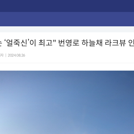
 ‘얼죽신’이 최고" 번영로 하늘채 라크뷰 
기자
|
2024.08.26