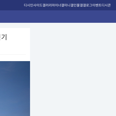
디시인사이드
갤러리
마이너갤
미니갤
인물갤
갤로그
이벤트
디시콘
인기