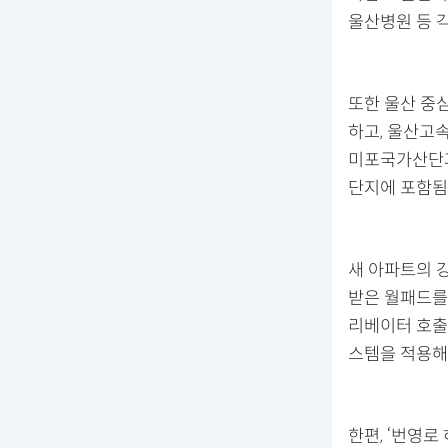
울산병원 등 
또한 울산 중
하고, 울산고
미포국가산단과
단지에 포함됨
새 아파트의 
받은 월패드를
리베이터 호출
스템을 적용해
한편, ‘번영로