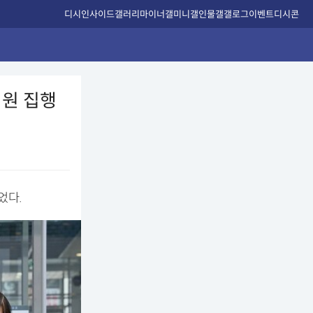
디시인사이드
갤러리
마이너갤
미니갤
인물갤
갤로그
이벤트
디시콘
법원 집행
었다.