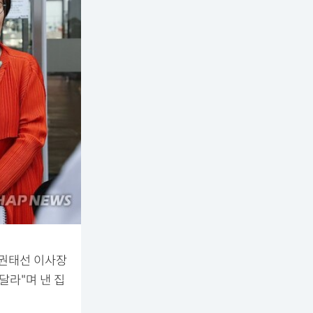
 권태선 이사장
달라"며 낸 집