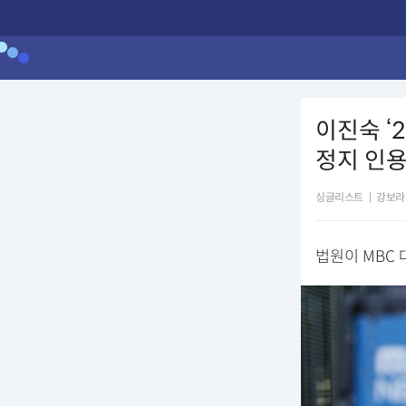
이진숙 ‘
정지 인
싱글리스트
|
강보라
법원이 MBC