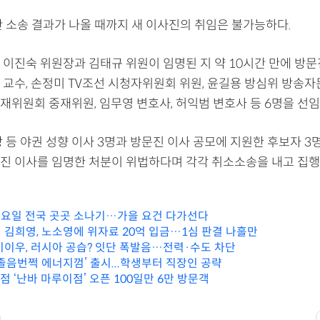
안 소송 결과가 나올 때까지 새 이사진의 취임은 불가능하다.
 이진숙 위원장과 김태규 위원이 임명된 지 약 10시간 만에 방문
 교수, 손정미 TV조선 시청자위원회 위원, 윤길용 방심위 방송자
재위원회 중재위원, 임무영 변호사, 허익범 변호사 등 6명을 선임
 등 야권 성향 이사 3명과 방문진 이사 공모에 지원한 후보자 3명은
진 이사를 임명한 처분이 위법하다며 각각 취소소송을 내고 집
 화요일 전국 곳곳 소나기…가을 요건 다가선다
 김희영, 노소영에 위자료 20억 입금…1심 판결 나흘만
키이우, 러시아 공습? 잇단 폭발음…전력·수도 차단
‘졸음번쩍 에너지껌’ 출시...학생부터 직장인 공략
점 ‘난바 마루이점’ 오픈 100일만 6만 방문객