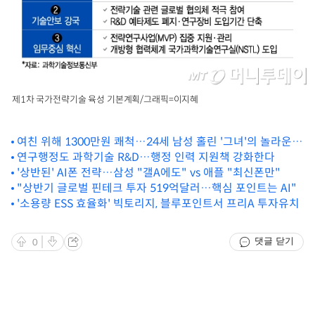
제1차 국가전략기술 육성 기본계획/그래픽=이지혜
여친 위해 1300만원 쾌척…24세 남성 홀린 '그녀'의 놀라운
정체
연구행정도 과학기술 R&D…행정 인력 지원책 강화한다
'상반된' AI폰 전략…삼성 "갤A에도" vs 애플 "최신폰만"
"상반기 글로벌 핀테크 투자 519억달러…핵심 포인트는 AI"
'소용량 ESS 효율화' 빅토리지, 블루포인트서 프리A 투자유치
댓글 닫기
0