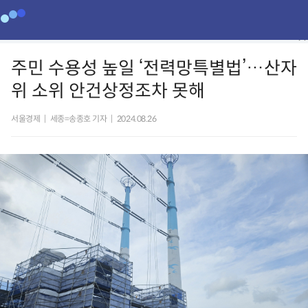
주민 수용성 높일 ‘전력망특별법’…산자
위 소위 안건상정조차 못해
서울경제
|
세종=송종호 기자
|
2024.08.26