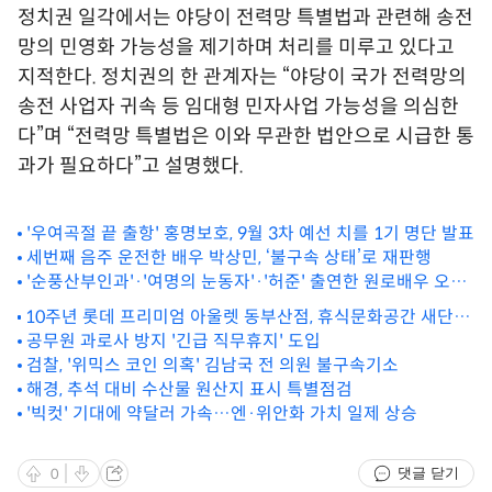
정치권 일각에서는 야당이 전력망 특별법과 관련해 송전
망의 민영화 가능성을 제기하며 처리를 미루고 있다고
지적한다. 정치권의 한 관계자는 “야당이 국가 전력망의
송전 사업자 귀속 등 임대형 민자사업 가능성을 의심한
다”며 “전력망 특별법은 이와 무관한 법안으로 시급한 통
과가 필요하다”고 설명했다.
'우여곡절 끝 출항' 홍명보호, 9월 3차 예선 치를 1기 명단 발표
세번째 음주 운전한 배우 박상민, ‘불구속 상태’로 재판행
'순풍산부인과'·'여명의 눈동자'·'허준' 출연한 원로배우 오승
명 별세
10주년 롯데 프리미엄 아울렛 동부산점, 휴식문화공간 새단
장…브랜드 대거 보강
공무원 과로사 방지 '긴급 직무휴지' 도입
검찰, '위믹스 코인 의혹' 김남국 전 의원 불구속기소
해경, 추석 대비 수산물 원산지 표시 특별점검
'빅컷' 기대에 약달러 가속…엔·위안화 가치 일제 상승
댓글 닫기
0