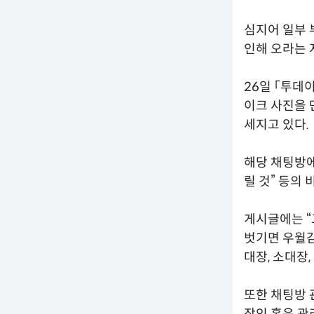
심지어 일부 
인해 오라는 
26일 「투데
이크 사진을 
세지고 있다.
해당 채팅방에
릴 것” 등의
게시글에는 “
벗기면 우월감
대장, 소대장
또한 채팅방 
장인 혹은 관