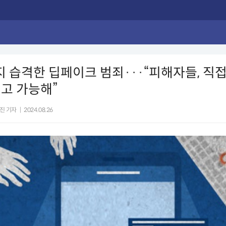
지 습격한 딥페이크 범죄···“피해자들, 직접
고 가능해”
진 기자
|
2024.08.26