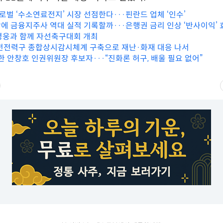
로벌 ‘수소연료전지’ 시장 선점한다···핀란드 업체 ‘인수’
에 금융지주사 역대 실적 기록할까···은행권 금리 인상 ‘반사이익’ 
영웅과 함께 자선축구대회 개최
배전전력구 종합상시감시체계 구축으로 재난·화재 대응 나서
한 안창호 인권위원장 후보자···“진화론 허구, 배울 필요 없어”