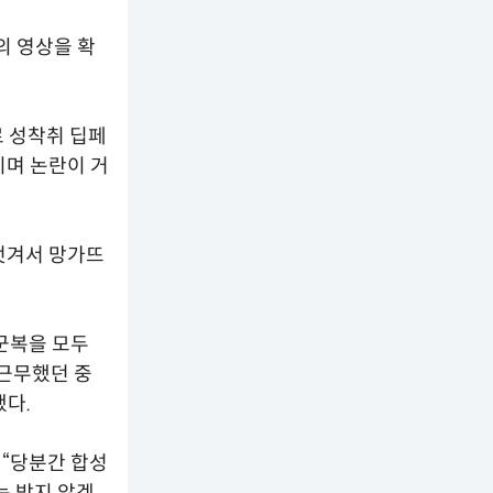
의 영상을 확
로 성착취 딥페
지며 논란이 거
“벗겨서 망가뜨
군복을 모두
 근무했던 중
했다.
 “당분간 합성
는 받지 않겠