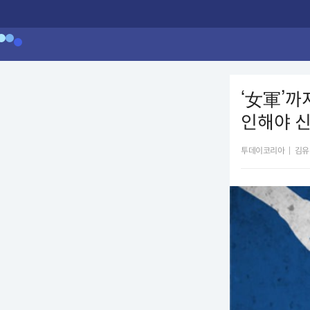
‘女軍’까
인해야 신
투데이코리아
|
김유