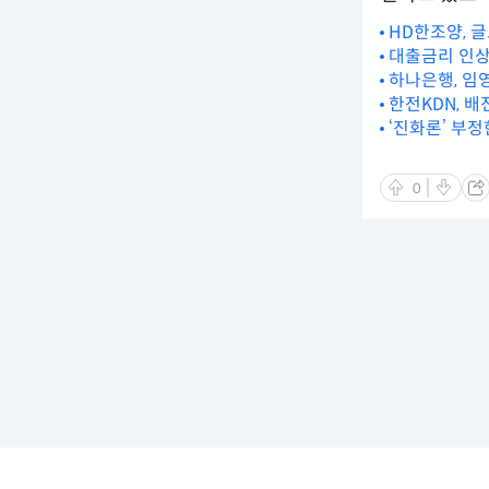
HD한조양, 글
대출금리 인상
하나은행, 임
한전KDN, 
‘진화론’ 부정
0