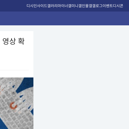
디시인사이드
갤러리
마이너갤
미니갤
인물갤
갤로그
이벤트
디시콘
 영상 확