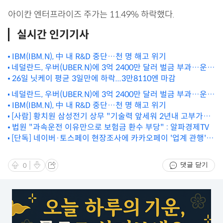
아이칸 엔터프라이즈 주가는 11.49% 하락했다.
실시간 인기기사
IBM(IBM.N), 中 내 R&D 중단…천 명 해고 위기
네덜란드, 우버(UBER.N)에 3억 2400만 달러 벌금 부과…운전
자 개인 정보 보호 위반 혐의
26일 닛케이 평균 3일만에 하락...3만8110엔 마감
네덜란드, 우버(UBER.N)에 3억 2400만 달러 벌금 부과…운전
자 개인 정보 보호 위반 혐의
IBM(IBM.N), 中 내 R&D 중단…천 명 해고 위기
[사람] 황치원 삼성전기 상무 "기술력 앞세워 2년내 고부가
FC-BGA 비중 50% 확보” : 알파경제TV
법원 "과속운전 이유만으로 보험금 환수 부당" : 알파경제TV
[단독] 네이버·토스페이 현장조사에 카카오페이 '업계 관행'
주장 먹혔나 : 알파경제TV
댓글 닫기
0