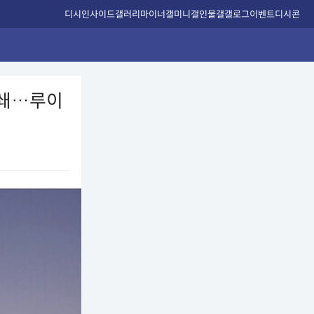
디시인사이드
갤러리
마이너갤
미니갤
인물갤
갤로그
이벤트
디시콘
 폐쇄…루이