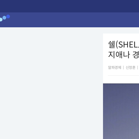
쉘(SHE
지애나 경
알파경제
|
신정훈
|