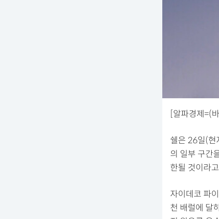
[알파경제=(
쉘은 26일(
의 일부 구간
한될 것이라고
자이데코 파이프
천 배럴에 달