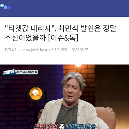
"티켓값 내리자", 최민식 발언은 정말
소신이었을까 [이슈&톡]
TV데일리
|
news@tvdaily.co.kr 김지현 기자
|
2024.08.27