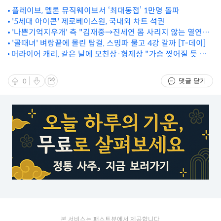
플레이브, 멜론 뮤직웨이브서 ‘최대동접’ 1만명 돌파
'5세대 아이콘' 제로베이스원, 국내외 차트 석권
'나쁜기억지우개' 측 "김재중→진세연 몸 사리지 않는 열연에
감동"
'골때녀' 벼랑끝에 몰린 탑걸, 스밍파 물고 4강 갈까 [T-데이]
머라이어 캐리, 같은 날에 모친상·형제상 "가슴 찢어질 듯 아
파" [TD할리웃]
댓글 닫기
0
본 서비스는 패스트뷰에서 제공합니다.