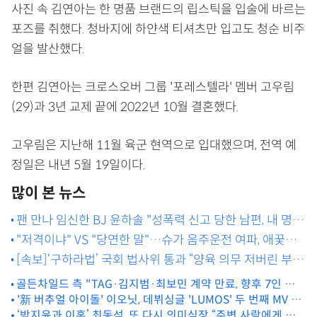
사진 속 김연아는 한 명품 브랜드의 립스틱을 입술에 바르는
포즈를 취했다. 청바지에 하얀색 티셔츠만 입고도 청순 비주
얼을 발산했다.
한편 김연아는 크로스오버 그룹 '포레스텔라' 멤버 고우림
(29)과 3년 교제 끝에 2022년 10월 결혼했다.
고우림은 지난해 11월 육군 현역으로 입대했으며, 전역 예
정일은 내년 5월 19일이다.
많이 본 뉴스
팬 만나 임신한 BJ 윤하솔 "성폭력 신고 당한 남편, 내 명의
로 대출 받아 합의" [고딩엄빠5]
"저격이냐" VS "당연한 말"…슈가 음주운전 여파, 애꿎은
[속보]‘구하라법’ 국회 법사위 통과 “양육 의무 저버린 부모,
이영지에 '불똥' [MD이슈]
상속권 못 갖는다”[MD이슈]
골든차일드 측 "TAG·김지범·최보민 계약 만료, 향후 7인 체제
로 활동" [공식입장] (전문)
'新 버추얼 아이돌' 이오닛, 데뷔싱글 'LUMOS' 두 번째 MV 티
저 공개
‘박지윤과 이혼’ 최동석, 또 다시 의미심장 “주변 사람에게 잘