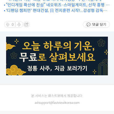
“인디게임 확산에 진심” 네오위즈·스마일게이트, 신작 흥행 예
해야”
'디팬딩 챔피언' 현대건설, 日 전지훈련 시작!...강성형 감독
고에 ‘들썩’
"더 나은 팀워크 만들 것"
댓글 닫기
0
본 서비스는 패스트뷰에서 제공합니다.
adsupport@fastviewkorea.com