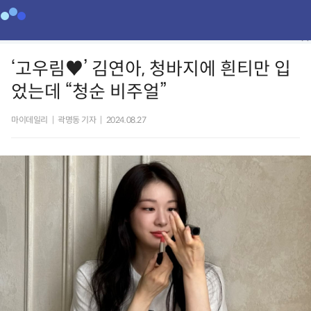
‘고우림♥’ 김연아, 청바지에 흰티만 입
었는데 “청순 비주얼”
마이데일리
|
곽명동 기자
|
2024.08.27