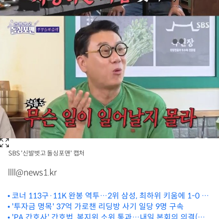
SBS '신발벗고 돌싱포맨' 캡처
llll@news1.kr
코너 113구·11K 완봉 역투…2위 삼성, 최하위 키움에 1-0 승
리
'투자금 명목' 37억 가로챈 리딩방 사기 일당 9명 구속
'PA 간호사' 간호법, 복지위 소위 통과…내일 본회의 의결(종