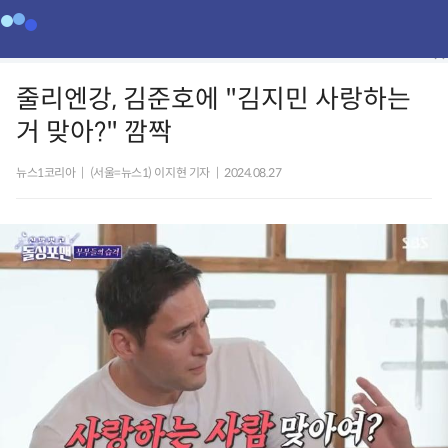
줄리엔강, 김준호에 "김지민 사랑하는
거 맞아?" 깜짝
뉴스1코리아
|
(서울=뉴스1) 이지현 기자
|
2024.08.27