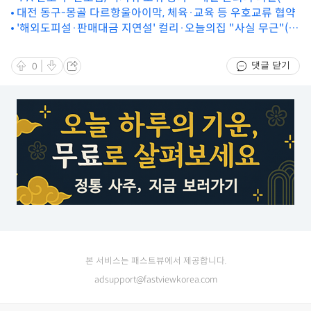
합)
대전 동구-몽골 다르항울아이막, 체육·교육 등 우호교류 협약
'해외도피설·판매대금 지연설' 컬리·오늘의집 "사실 무근"(종
합)
댓글 닫기
0
본 서비스는 패스트뷰에서 제공합니다.
adsupport@fastviewkorea.com