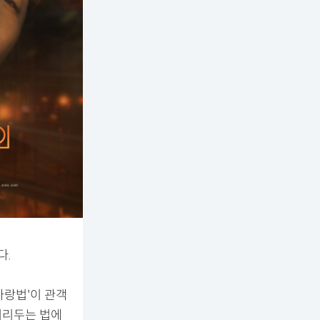
다.
사랑법'이 관객
거리두는 법에