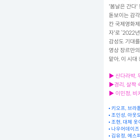
'봄날은 간다'
돋보이는 감각
칸 국제영화제 
자'로 ‘20
감성도 기대를
영상 장르만의
맡아, 이 시
▶ 산다라박, 
▶경리, 살짝
▶ 이민정, 
키오프, 브라
조인성, 아웃
조현, 대체 
나우어데이즈 "
김유정, 에스