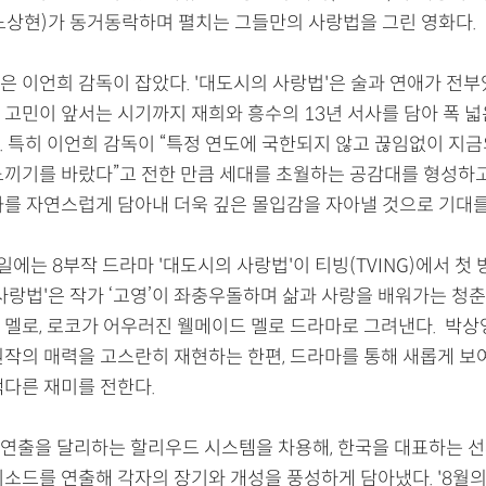
노상현)가 동거동락하며 펼치는 그들만의 사랑법을 그린 영화다.
은 이언희 감독이 잡았다. '대도시의 사랑법'은 술과 연애가 전부
 고민이 앞서는 시기까지 재희와 흥수의 13년 서사를 담아 폭 넓
. 특히 이언희 감독이 “특정 연도에 국한되지 않고 끊임없이 지
느끼기를 바랐다”고 전한 만큼 세대를 초월하는 공감대를 형성하
화를 자연스럽게 담아내 더욱 깊은 몰입감을 자아낼 것으로 기대를
1일에는 8부작 드라마 '대도시의 사랑법'이 티빙(TVING)에서 첫
 사랑법'은 작가 ‘고영’이 좌충우돌하며 삶과 사랑을 배워가는 청
 멜로, 로코가 어우러진 웰메이드 멜로 드라마로 그려낸다. 박상
원작의 매력을 고스란히 재현하는 한편, 드라마를 통해 새롭게 보여
색다른 재미를 전한다.
연출을 달리하는 할리우드 시스템을 차용해, 한국을 대표하는 선
피소드를 연출해 각자의 장기와 개성을 풍성하게 담아냈다. '8월의