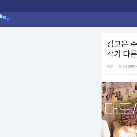
김고은 주
각기 다른
픽콘
|
에디터 조명