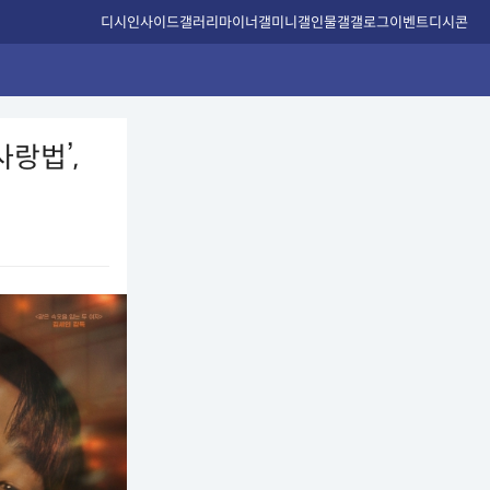
디시인사이드
갤러리
마이너갤
미니갤
인물갤
갤로그
이벤트
디시콘
랑법’,