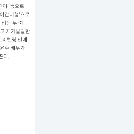
혼전야' 등으로
 야간비행'으로
 입는 두 여
하고 재기발랄한
토리텔링 안에
남윤수 배우가
끈다.