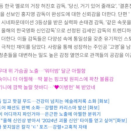
 등 한국 멜로의 거장 허진호 감독, '당신, 거기 있어 줄래요', '결
을 선보인 홍지영 감독이 완성도에 대한 신뢰감을 더한다. 단편 '
시네파운데이션 3등상을 받은 실력파 손태겸 감독, '같은 속옷을
22년 올해의 한국영화 신인감독’으로 선정된 김세인 감독의 트렌디
 더한다. 이들 감독들은 다양성 속에 통일성을 갖춘 유기적인 스
 극적인 재미를 담았다. 사랑을 통해 성장하는 주인공 ‘고영’을 
대 청춘들을 대변하는 밀도 높은 감정 열연으로 관객들의 공감을 이
무대 위 가슴골 노출…'워터밤' 달군 아찔함
 숙이니 더 아찔해…딱 붙는 핑크빛 원피스에 꽉찬 볼륨감
비키니에 깜짝 놀랄 핫바디…'♥이병헌' 복 받았네
톱 입고 핫걸 무드…건강미 넘치는 에슬레저룩 소화 [화보]
도어 패션도 완벽 소화…강렬한 카리스마 발산 [화보]
옷이 어디까지 파인거야…은근한 노출에 아찔한 분위기
올해 신인상 받아서 '2024년 괴물 신인' 타이틀 얻고 싶어"[화보]
파 못지않은 칼각 'ㄷ' 포즈…강렬+고혹적 자태