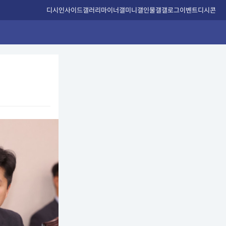
디시인사이드
갤러리
마이너갤
미니갤
인물갤
갤로그
이벤트
디시콘