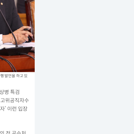
행 발언을 하고 있
채상병 특검
 “고위공직자수
자’ 이런 입장
발의 전 공수처