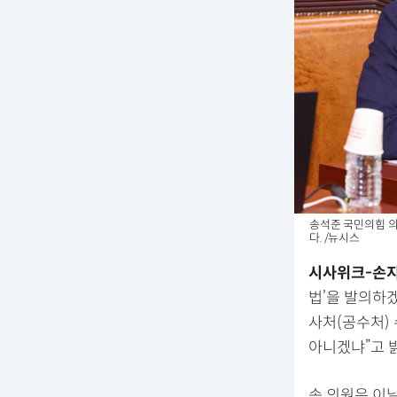
송석준 국민의힘 의
다. /뉴시스
시사위크-손
법’을 발의하
사처(공수처)
아니겠냐”고 
송 의원은 이날