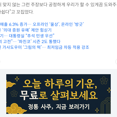
뒤 맞지 않는 그런 주장보다 공정하게 우리가 할 수 있게끔 도와주
아쉽다”고 꼬집었다.
매출 6.3% 증가… 오프라인 ‘울상’, 온라인 ‘방긋’
 ‘의대 증원 유예’ 제안 힘싣기
연기… 대통령실 “추석 민생 우선”
 고전”… ‘파친코’ 시즌 2도 통했다
핀 가사도우미 ‘그림의 떡’… 최저임금 차등 적용 강조