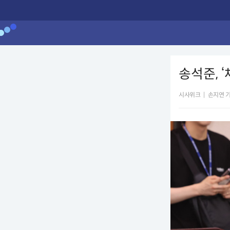
송석준, 
시사위크
|
손지연 