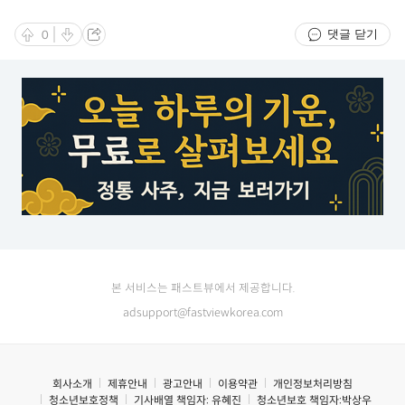
댓글 닫기
0
본 서비스는 패스트뷰에서 제공합니다.
adsupport@fastviewkorea.com
회사소개
제휴안내
광고안내
이용약관
개인정보처리방침
청소년보호정책
기사배열 책임자:
유혜진
청소년보호 책임자:
박상우