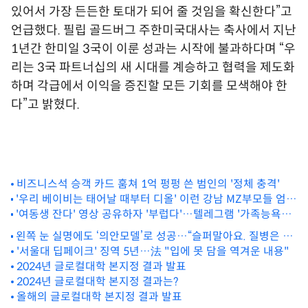
있어서 가장 든든한 토대가 되어 줄 것임을 확신한다”고
언급했다. 필립 골드버그 주한미국대사는 축사에서 지난
1년간 한미일 3국이 이룬 성과는 시작에 불과하다며 “우
리는 3국 파트너십의 새 시대를 계승하고 협력을 제도화
하며 각급에서 이익을 증진할 모든 기회를 모색해야 한
다”고 밝혔다.
비즈니스석 승객 카드 훔쳐 1억 펑펑 쓴 범인의 '정체 충격'
'우리 베이비는 태어날 때부터 디올' 이런 강남 MZ부모들 엄청
많더니 벌어진 일 '충격'
'여동생 잔다' 영상 공유하자 '부럽다'…텔레그램 '가족능욕방'
참여자가 무려
왼쪽 눈 실명에도 ‘의안모델’로 성공…“슬퍼말아요. 질병은 神
에게서 받은 선물"
'서울대 딥페이크' 징역 5년…法 "입에 못 담을 역겨운 내용"
2024년 글로컬대학 본지정 결과 발표
2024년 글로컬대학 본지정 결과는?
올해의 글로컬대학 본지정 결과 발표