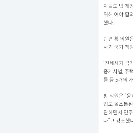
자들도 법 개
위해 여야 합
했다.
한편 황 의원
사기 국가 책
‘전세사기 국
중개사법, 주
률 등 5개의 
황 의원은 “
업도 올스톱된
완하면서 민주
다”고 강조했다