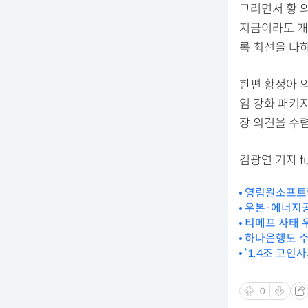
그러면서 황 
지금이라도 개
록 최선을 다
한편 황정아 
임 강화 패키
장 의견을 수
김광연 기자 fu
영림원소프트랩
우본·에너지공
티메프 사태 
하나은행도 주
‘1.4조 코인
0