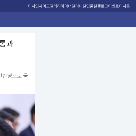
디시인사이드
갤러리
마이너갤
미니갤
인물갤
갤로그
이벤트
디시콘
 통과
대안반영으로 국