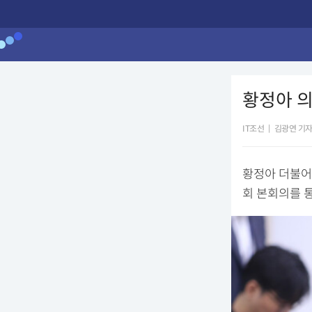
황정아 의
IT조선
|
김광연 기
황정아 더불어
회 본회의를 