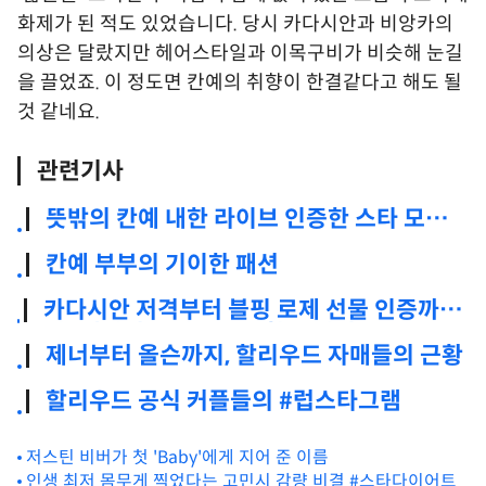
화제가 된 적도 있었습니다. 당시 카다시안과 비앙카의
의상은 달랐지만 헤어스타일과 이목구비가 비슷해 눈길
을 끌었죠. 이 정도면 칸예의 취향이 한결같다고 해도 될
것 같네요.
관련기사
뜻밖의 칸예 내한 라이브 인증한 스타 모
음.zip
칸예 부부의 기이한 패션
카다시안 저격부터 블핑 로제 선물 인증까
지! 테일러 스위프트 근황 총정리
제너부터 올슨까지, 할리우드 자매들의 근황
할리우드 공식 커플들의 #럽스타그램
저스틴 비버가 첫 'Baby'에게 지어 준 이름
인생 최저 몸무게 찍었다는 고민시 감량 비결 #스타다이어트