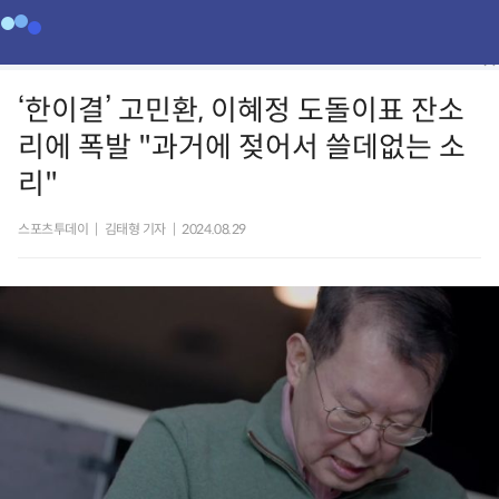
‘한이결’ 고민환, 이혜정 도돌이표 잔소
리에 폭발 "과거에 젖어서 쓸데없는 소
리"
스포츠투데이
|
김태형 기자
|
2024.08.29