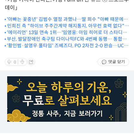
데이」
'아빠는 꽃중년' 김범수 열정 과했나…딸 희수 "아빠 때문에
망했어" [TV스포]
민희진 측 "하이브 주주간계약 해지통지, 아무런 효력 없다"
'에이리언' 13일 연속 1위…'임영웅: 아임 히어로 더 스타디움'
[전문]
2위로 출발 [무비투데이]
부산, 발달장애인 축구팀 다이나믹FC와 4번째 동행… 통합축
구팀 출정식 치러
'황인범·설영우 풀타임' 즈베즈다, PO 2차전 2-0 완승…UCL
본선 진출
댓글 닫기
0