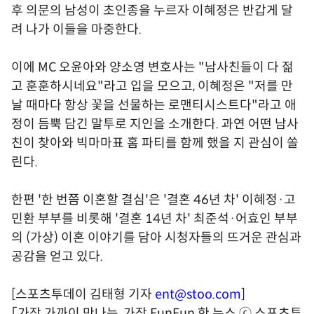
후 의문의 남성이 초인종을 누르자 이혜정은 반갑게 달
려 나가 이들을 마중한다.
이에 MC 오윤아와 양소영 변호사는 "남사친들이 다 젊
고 훈훈하시네요"라고 입을 모으고, 이혜정은 "저를 만
날 때마다 항상 꽃을 선물하는 로맨티시스트다"라고 애
정이 듬뿍 담긴 말투로 지인을 소개한다. 과연 어떤 남사
친이 찾아와 빅마마표 홈 파티를 함께 했을 지 관심이 쏠
린다.
한편 '한 번쯤 이혼할 결심'은 '결혼 46년 차' 이혜정·고
민환 부부를 비롯해 '결혼 14년 차' 최준석·어효인 부부
의 (가상) 이혼 이야기를 담아 시청자들의 뜨거운 관심과
공감을 얻고 있다.
[스포츠투데이 김태형 기자
ent@stoo.com
]
「가장 가까이 만나는, 가장 FunFun 한 뉴스 ⓒ 스포츠투