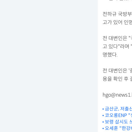
전하규 국방부
고가 있어 인
전 대변인은 
고 있다"라며
명했다.
전 대변인은 
용을 확인 후 
hgo@news1.
금산군, 저출
코오롱ENP "
보령 삽시도 
오세훈 "한강