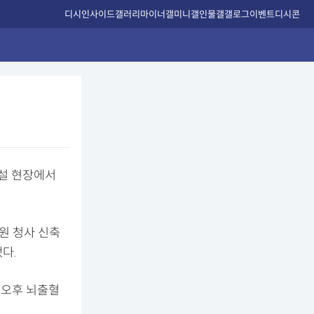
디시인사이드
갤러리
마이너갤
미니갤
인물갤
갤로그
이벤트
디시콘
건설 현장에서
보원 청사 신축
다.
 오후 뇌출혈