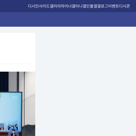
디시인사이드
갤러리
마이너갤
미니갤
인물갤
갤로그
이벤트
디시콘