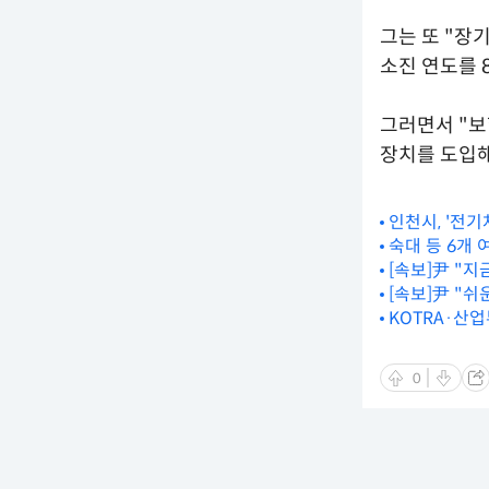
그는 또 "장
소진 연도를 
그러면서 "보
장치를 도입해
인천시, '전기
숙대 등 6개
[속보]尹 "
[속보]尹 "쉬
KOTRA·산
0