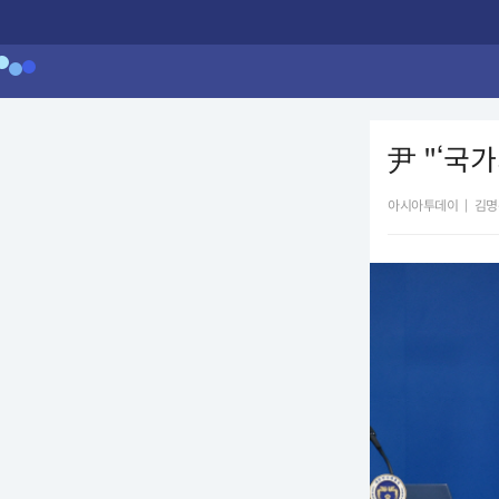
尹 "‘국
아시아투데이
|
김명