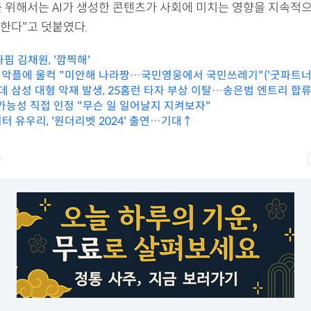
를 위해서는 AI가 생성한 콘텐츠가 사회에 미치는 영향을 지속적
한다"고 덧붙였다.
라핌 김채원, '깜찍해'
현, 악플에 울컥 "미안해 나라짱…국민영웅에서 국민쓰레기"('굿파트너'
인데 삼성 대형 악재 발생, 25홈런 타자 부상 이탈…송은범 엔트리 합
 가능성 직접 인정 "무슨 일 일어날지 지켜보자"
터 유우리, '원더리벳 2024' 출연…기대↑