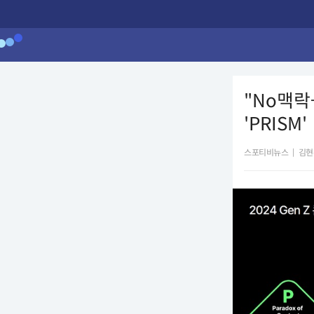
"No맥락
'PRISM'
스포티비뉴스
|
김현