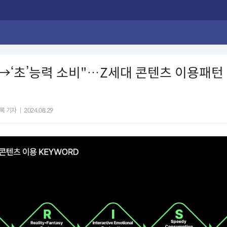
→‘초’능력 소비"…Z세대 콘텐츠 이용패턴
록 기자
|
2024.08.29