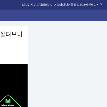
디시인사이드
갤러리
마이너갤
미니갤
인물갤
갤로그
이벤트
디시콘
 살펴보니