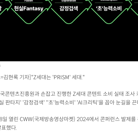
스
김현록 기자]"Z세대는 'PRISM' 세대."
국콘텐츠진흥원과 손잡고 진행한 Z세대 콘텐트 소비 실태 조사 
현실 판타지' '감정검색' ''초'능력소비' 'AI크리틱'을 꼽아 눈길을 끈
28일 열린 CWW(국제방송영상마켓) 2024에서 콘퍼런스 발제를
발표했다.