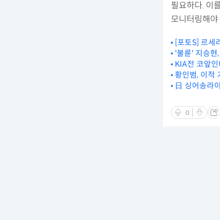
필요하다. 이
모니터링해야 
[포토S] 르세
'불륜' 지승
KIA전 코앞
황인범, 이적
日 싱어송라이
0