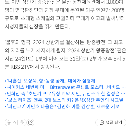
트. 이번 상반기 왕중완전은 울산 동천체육관에서 3,000여
명의 명곡판정단과 함께 무대에 동원된 외부 인원만 200명
규모로, 초대형 스케일와 고퀄리티 무대가 예고돼 벌써부터
시청자들의 심장을 뛰게 만든다.
‘불후의 명곡’ 2024 상반기를 결산하는 ‘왕중왕전’ 그 최고
의 자리를 누가 차지하게 될지 ‘2024 상반기 왕중왕전’ 편은
지난 24일(토) 1부에 이어 오는 31일(토) 2부가 오후 6시 5
분 KBS 2TV에서 방송된다.
'나혼산' 오상욱, 형·동생 공개...대식가 삼형제
싸이커스 네번째 미니 Bittersweet 콘셉트 포스터...비비드 스
민희진 측 “초단기 프로듀싱 계약 제안, 뉴진스 위한 결정은 언
타일링
플” [전문]
‘보스 라이즈’ 앤톤, 2대 보스의 키? 은석X성찬 무언의 시그널
‘파친코2’ 이민호 다음은? 김민하 아들 김강훈, 새로운 기로
댓글 닫기
0