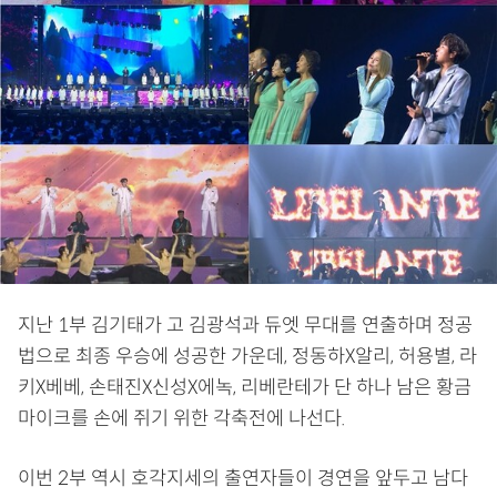
지난 1부 김기태가 고 김광석과 듀엣 무대를 연출하며 정공
법으로 최종 우승에 성공한 가운데, 정동하X알리, 허용별, 라
키X베베, 손태진X신성X에녹, 리베란테가 단 하나 남은 황금
마이크를 손에 쥐기 위한 각축전에 나선다.
이번 2부 역시 호각지세의 출연자들이 경연을 앞두고 남다