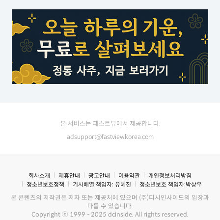
본 서비스는 패스트뷰에서 제공합니다.
adsupport@fastviewkorea.com
회사소개
제휴안내
광고안내
이용약관
개인정보처리방침
청소년보호정책
기사배열 책임자:
유혜진
청소년보호 책임자:
박상우
본 콘텐츠의 저작권은 저자 또는 제공처에 있으며 (주)디시인사이드의 입장과
다를 수 있습니다.
Copyright ⓒ 1999 - 2025 dcinside. All rights reserved.