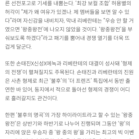
른 선전포고로 기세를 내뿜는다. ‘최강 보컬 조합’ 허용별의
허각이 “제가 왜 여유가 있겠나. 제 멤버들을 보면 알 수 있
다”라며 자신감을 내비치자, 막내 리베란테는 “우승 안 할 거
였으면 ‘왕중왕전’에 나오지 않았을 것이다. ‘왕중왕전’을 부
숴보도록 하겠다”라고 패기를 뿜어내 경쟁 열기를 더욱 뜨
겁게 달군다.
또한 손태진X신성X에녹과 리베란테의 대결이 성사돼 ‘형제
의 전쟁’이 펼쳐질지도 주목된다. 손태진과 리베란테의 진원
은 사촌 형제로 최근 ‘불후’의 ‘더 프렌즈’ 특집에서 동반 출
연한 바 있어, 동지에서 적으로 돌아선 형제의 경쟁이 어디
로 흘러갈지도 관건이다.
한편 ‘불후의 명곡’의 가장 하이라이트라고 할 수 있는 ‘왕중
왕전’은 상반기와 하반기로 나누어 진행되며 그동안 ‘왕’의
자리에 앉은 우승자 중 ‘왕 중의 왕’을 가리는 최고의 빅 이벤