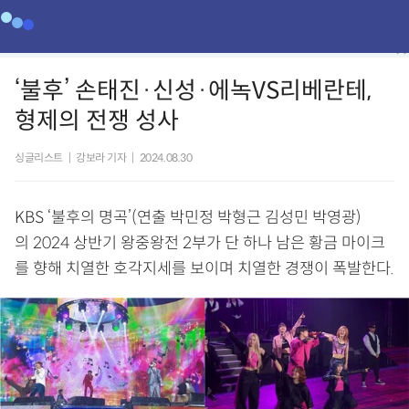
‘불후’ 손태진·신성·에녹VS리베란테,
형제의 전쟁 성사
싱글리스트
|
강보라 기자
|
2024.08.30
KBS ‘불후의 명곡’(연출 박민정 박형근 김성민 박영광)
의 2024 상반기 왕중왕전 2부가 단 하나 남은 황금 마이크
를 향해 치열한 호각지세를 보이며 치열한 경쟁이 폭발한다.