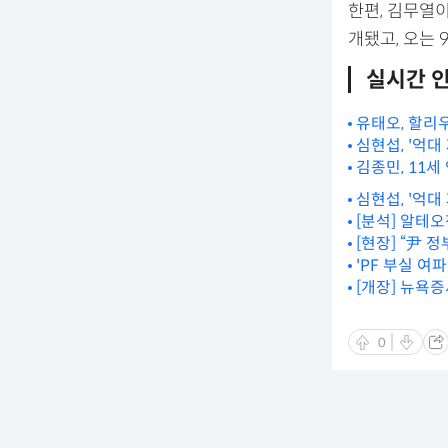
한편, 김무열이
개됐고, 오는 9
실시간 
유태오, 할리우
심현섭, '억
김종민, 11세
심현섭, '억
[분석] 알테오
[현장] “尹
'PF 부실 여
[개장] 뉴욕증
0