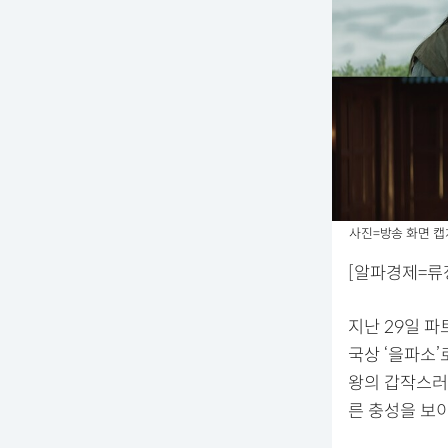
사진=방송 화면 캡
[알파경제=류정
지난 29일 
국상 ‘을파소
왕의 갑작스러
른 충성을 보이