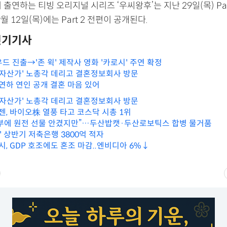
 출연하는 티빙 오리지널 시리즈 ‘우씨왕후’는 지난 29일(목) Par
월 12일(목)에는 Part 2 전편이 공개된다.
인기기사
드 진출→'존 윅' 제작사 영화 '카로시' 주연 확정
대 자산가' 노총각 데리고 결혼정보회사 방문
 연하 연인 공개 결혼 마음 있어
대 자산가' 노총각 데리고 결혼정보회사 방문
젠, 바이오株 열풍 타고 코스닥 시총 1위
 정부에 원전 선물 안겼지만”…두산밥캣·두산로보틱스 합병 물거품
파' 상반기 저축은행 3800억 적자
시, GDP 호조에도 혼조 마감..엔비디아 6%↓