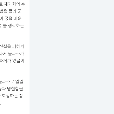
로 제가회의 수
법을 몰라 굶
이 궁을 비운
 수를 생각하는
 진실을 파헤치
 과거 을파소가
 과거가 있음이
 을파소로 열일
움과 냉철함을
 회상하는 장
.