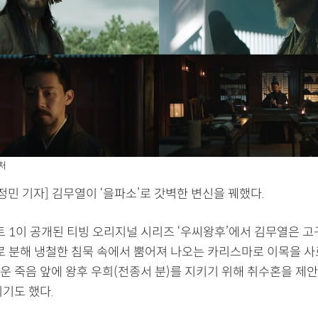
처
민 기자] 김무열이 ‘을파소’로 갓벽한 변신을 꿰했다.
파트 1이 공개된 티빙 오리지널 시리즈 ‘우씨왕후’에서 김무열은 
’로 분해 냉철한 침묵 속에서 뿜어져 나오는 카리스마로 이목을 사
운 죽음 앞에 왕후 우희(전종서 분)를 지키기 위해 취수혼을 제안
기도 했다.