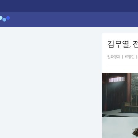
김무열, 
알파경제
|
류정민
|