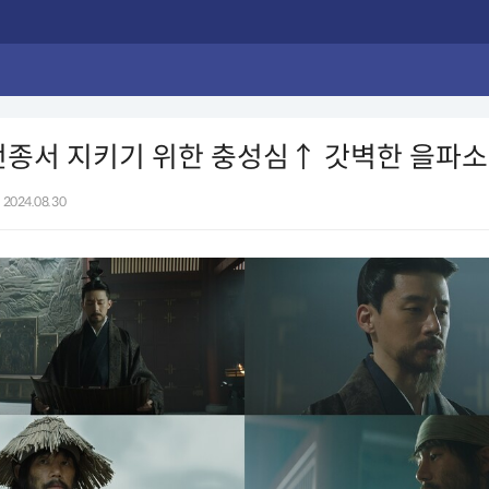
전종서 지키기 위한 충성심↑ 갓벽한 을파소
2024.08.30