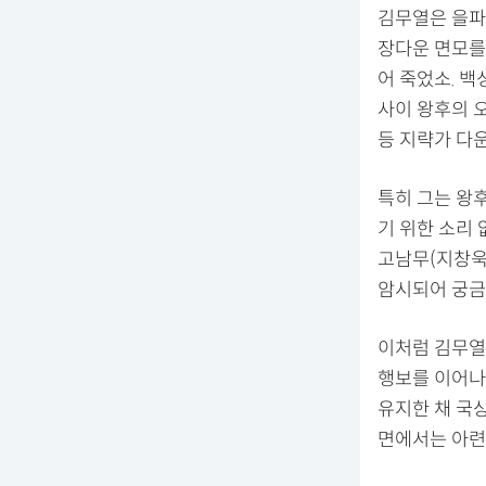
김무열은 을파
장다운 면모를
어 죽었소. 
사이 왕후의 
등 지략가 다
특히 그는 왕
기 위한 소리
고남무(지창욱
암시되어 궁금
이처럼 김무열
행보를 이어나
유지한 채 국
면에서는 아련