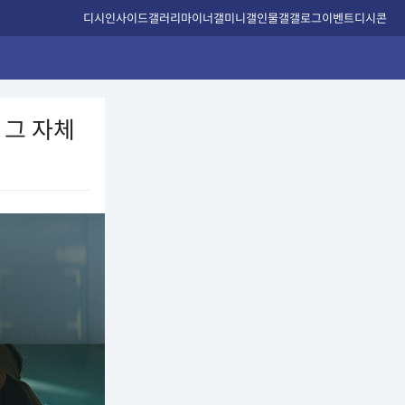
디시인사이드
갤러리
마이너갤
미니갤
인물갤
갤로그
이벤트
디시콘
 그 자체