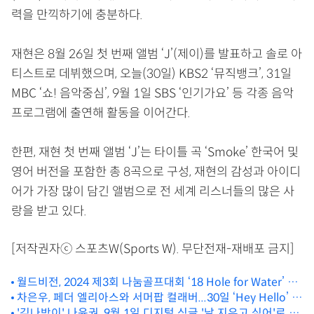
력을 만끽하기에 충분하다.
재현은 8월 26일 첫 번째 앨범 ‘J’(제이)를 발표하고 솔로 아
티스트로 데뷔했으며, 오늘(30일) KBS2 ‘뮤직뱅크’, 31일
MBC ‘쇼! 음악중심’, 9월 1일 SBS ‘인기가요’ 등 각종 음악
프로그램에 출연해 활동을 이어간다.
한편, 재현 첫 번째 앨범 ‘J’는 타이틀 곡 ‘Smoke’ 한국어 및
영어 버전을 포함한 총 8곡으로 구성, 재현의 감성과 아이디
어가 가장 많이 담긴 앨범으로 전 세계 리스너들의 많은 사
랑을 받고 있다.
[저작권자ⓒ 스포츠W(Sports W). 무단전재-재배포 금지]
월드비전, 2024 제3회 나눔골프대회 ‘18 Hole for Water’ 성
황리 개최
차은우, 페더 엘리아스와 서머팝 컬래버...30일 ‘Hey Hello’ 발
매
'김나박이' 나윤권, 9월 1일 디지털 싱글 '날 지우고 싶어'로 컴