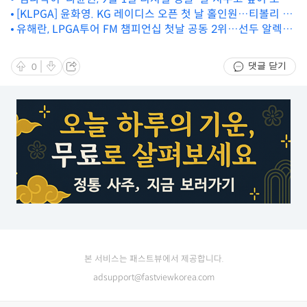
[KLPGA] 윤화영. KG 레이디스 오픈 첫 날 홀인원…티볼리 승
백
용차 부상
유해란, LPGA투어 FM 챔피언십 첫날 공동 2위…선두 알렉스
와 1타차
댓글 닫기
0
본 서비스는 패스트뷰에서 제공합니다.
adsupport@fastviewkorea.com