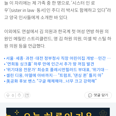
늘 이 자리에는 제 가족 중 한 명으로, ‘시스터 인 로
우’(sister in law·동서)인 주디 리 박사도 함께하고 있다”라
고 양국 인사들에게 소개한 바 있다.
이외에도 연설에서 김 의원과 한국계 첫 여성 연방 하원 의
원인 메릴린 스트리클런드, 영 김 하원 의원, 미셸 박 스틸 하
원 의원 등을 언급했다.
서울·세종·과천·대전 정부청사 직장 어린이집 개방…민간 확
산도 추진
‘연희동 싱크홀’ 하루 만에 인근서 추가 땅 꺼짐 발견
'위기대응 전문가' 최승호 플레시먼힐러드 부대표, '위기대응
의 정석' 출간
셀린 디옹, 아델에 아바까지… “트럼프, ‘댄싱 퀸’ 틀지 마”
美공화 후보 밴스 “구글 해체해야...너무 크고 강력해”
댓글 닫기
0