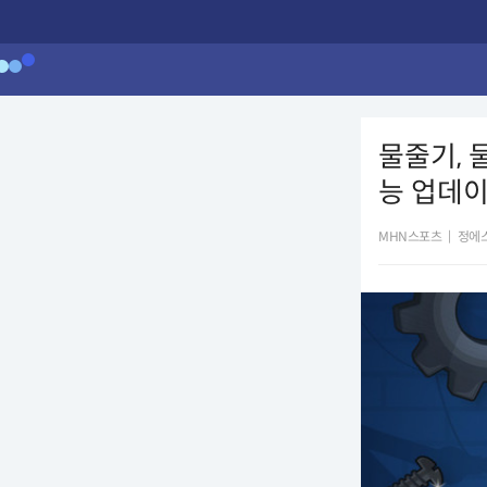
물줄기, 물
능 업데
MHN스포츠
|
정에