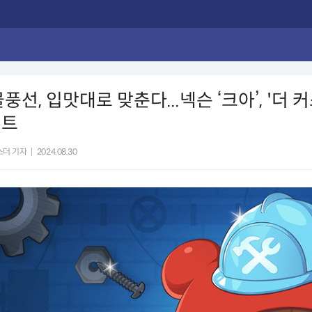
풍선, 입맛대로 맞춘다...넥슨 ‘크아’, '더 
이트
스더 기자
|
2024.08.30