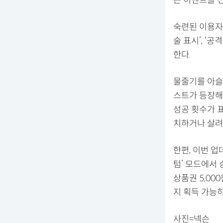
숙련된 이용자
술 표시’, ‘공
한다.
물줄기를 아슬
스트가 등장해
성공 횟수가 표
치하거나 살려
한편, 이번 업
텀’ 모드에서 
상품권 5,00
지 획득 가능하
사진=넥슨