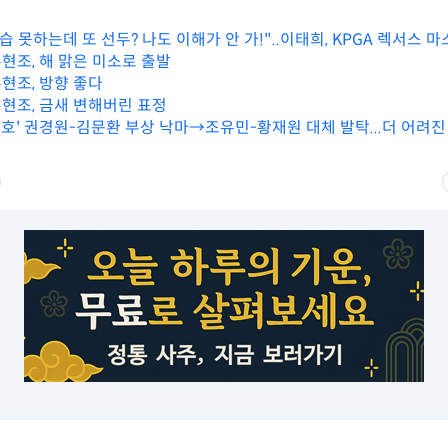
습 못하는데 또 선두? 나도 이해가 안 가!"..이태희, KPGA 렉서스 
유현조, 해 맑은 미소로 출발
유현조, 방향 좋다
유현조, 금새 변해버린 표정
명보호' 권경원-김문환 부상 낙마→조유민-황재원 대체 발탁...더 어려