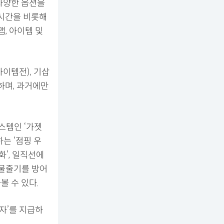
 다양한 옵션을
 시간을 비롯해
, 아이템 및
아이템전), 기삽
하며, 과거에만
스템인 ‘가젯
는 ‘점핑 우
화’, 일직선에
 물줄기를 방어
볼 수 있다.
상자’를 지급하