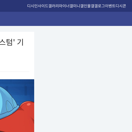
디시인사이드
갤러리
마이너갤
미니갤
인물갤
갤로그
이벤트
디시콘
커스텀' 기