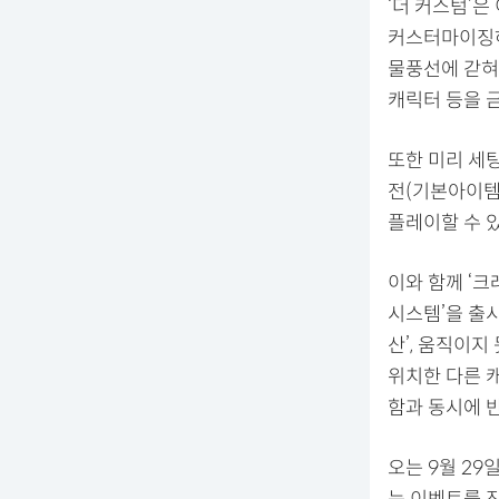
‘더 커스텀’은
커스터마이징하
물풍선에 갇혀 
캐릭터 등을 금
또한 미리 세팅
전(기본아이템전
플레이할 수 
이와 함께 ‘
시스템’을 출
산’, 움직이지
위치한 다른 
함과 동시에 반
오는 9월 29
는 이벤트를 