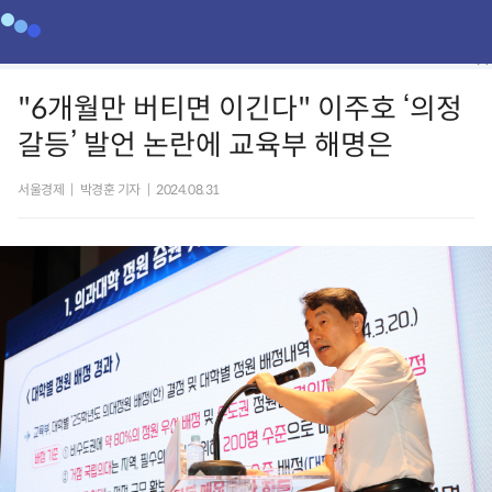
"6개월만 버티면 이긴다" 이주호 ‘의정
갈등’ 발언 논란에 교육부 해명은
서울경제
|
박경훈 기자
|
2024.08.31