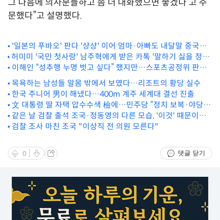
그 다음에 의사분들하고 좀 더 대화했으면 좋겠다’고 주
문했다”고 설명했다.
'일본의 푸바오' 판다 '샹샹' 이어 엄마·아빠도 내달말 중국에
허미미 '국민 첫사랑' 남주혁에게 받은 카톡 '말하기 싫을 정도
반환
였다' 무슨 내용이기에?
이해인 “성추행 누명 벗고 싶다” 했지만…스포츠공정위 판단
은 달랐다
목욕하는 남성들 알몸 밖에서 보였다…리조트의 황당 실수
한국 주니어 男이 해냈다…400m 계주 세계대 결선 진출
文 대통령 딸 자택 압수수색 檢에…민주당 “정치 보복·야당
탄압”
같은 날 검찰 출석 조국·정동영의 다른 모습, '이것' 때문이었
나
검찰 조사 마친 조국 "이상직 전 의원 모른다"
댓글 닫기
0