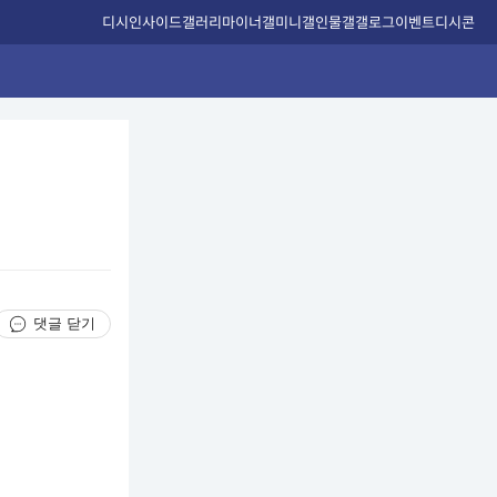
디시인사이드
갤러리
마이너갤
미니갤
인물갤
갤로그
이벤트
디시콘
댓글 닫기