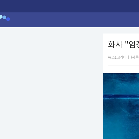
화사 "엄
뉴스1코리아
|
(서울