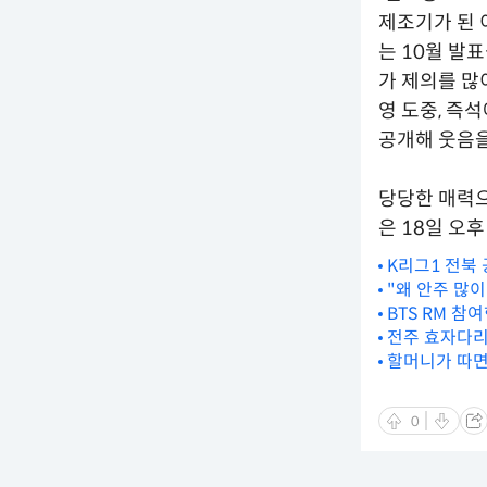
제조기가 된 
는 10월 발
가 제의를 많
영 도중, 즉
공개해 웃음을
당당한 매력으
은 18일 오후
K리그1 전북 
"왜 안주 많
BTS RM 참여
전주 효자다리
할머니가 따면
0