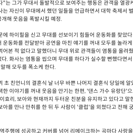
다"는 그가 무대서 돌발적으로 보여주는 행동은 관객을 열광
사는 자신이 무대에서 했던 일들을 언급하면서 대학 축제서 벌
개해 웃음을 폭발시킬 예정.
문에 하이힐을 신고 무대를 선보이기 힘들어 운동화를 찾았
 운동화를 전달받아 공연을 마친 얘기를 꺼내 모두를 놀라게 
먹어본 적 없다고 말했더니 무대 위로 관객들이 염통을 올려줬
다. 화사는 염통을 씹으며 무대를 하다가 실수할 뻔했다면서
 말해 모두를 폭소케 한다.
뷔 초 친언니의 결혼식 날 너무 바쁜 나머지 결혼식 당일에 
색한 이야기를 꺼내 웃음을 안기는 한편, '댄스 가수 유랑단'으
, 이효리, 보아와 현재까지 두터운 친분을 유지하고 있다고 말한
보아를 만나 만취를 한 뒤 두 사람이 '클럽'을 외쳤다고 전해
 역주행에 성공하고 커버를 넘어 리메이크하는 곡마다 사랑을