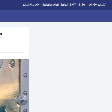
디시인사이드
갤러리
마이너갤
미니갤
인물갤
갤로그
이벤트
디시콘
"