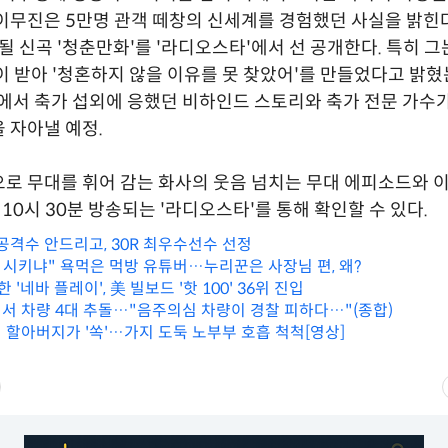
이무진은 5만명 관객 떼창의 신세계를 경험했던 사실을 밝힌다
표될 신곡 '청춘만화'를 '라디오스타'에서 선 공개한다. 특히 그
이 받아 '청혼하지 않을 이유를 못 찾았어'를 만들었다고 밝혔는
석에서 축가 섭외에 응했던 비하인드 스토리와 축가 전문 가수
 자아낼 예정.
로 무대를 휘어 감는 화사의 웃음 넘치는 무대 에피소드와 
 10시 30분 방송되는 '라디오스타'를 통해 확인할 수 있다.
공격수 안드리고, 30R 최우수선수 선정
이 시키냐" 욕먹은 먹방 유튜버…누리꾼은 사장님 편, 왜?
한 '네바 플레이', 美 빌보드 '핫 100' 36위 진입
서 차량 4대 추돌…"음주의심 차량이 경찰 피하다…"(종합)
 할아버지가 '쏙'…가지 도둑 노부부 호흡 척척[영상]