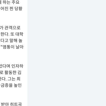
케 하는 주요
어진 찐 당황
다가 관객으로
한다. 또 대학
다고 말해 놀
 "염통이 날아
알았다며 인자하
로 활동한 김
다. 그는 최
 궁금증을 높인
 받아 히트곡