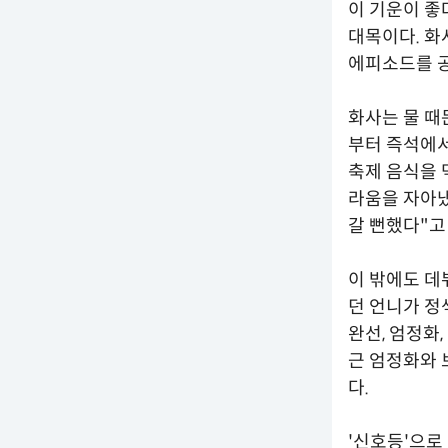
이 기운이 좋
대목이다. 화
에피소드를 공
화사는 물 때
부터 즉석에서
축제 음식을 
라움을 자아냈
갈 뻔했다"고
이 밖에도 데
던 언니가 정
완선, 엄정화
근 엄정화와 
다.
'신호등'으로