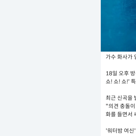
가수 화사가 
18일 오후 방
쇼! 쇼! 쇼!'
최근 신곡을 
"의견 충돌이
화를 들면서 
'워터밤 여신