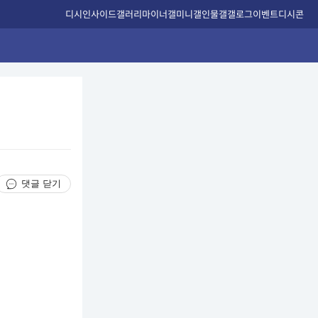
디시인사이드
갤러리
마이너갤
미니갤
인물갤
갤로그
이벤트
디시콘
댓글 닫기