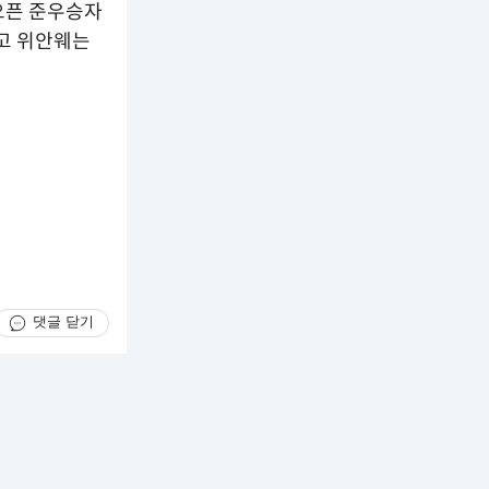
오픈 준우승자
이고 위안웨는
댓글 닫기