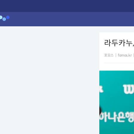
라두카누,
포모스
|
fomos.kr