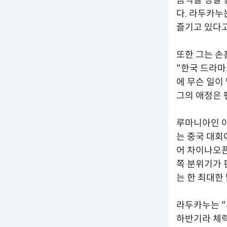
다. 라두카누
즐기고 있다고
또한 그는 손
"한국 드라마
에 무슨 일이
그의 애정은 
루마니아인 아
는 중국 대회
어 차이나오픈
쪽 분위기가 
는 한 최대한
라두카누는 "
하반기라 체력