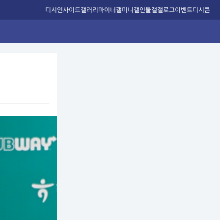
디시인사이드
갤러리
마이너갤
미니갤
인물갤
갤로그
이벤트
디시콘