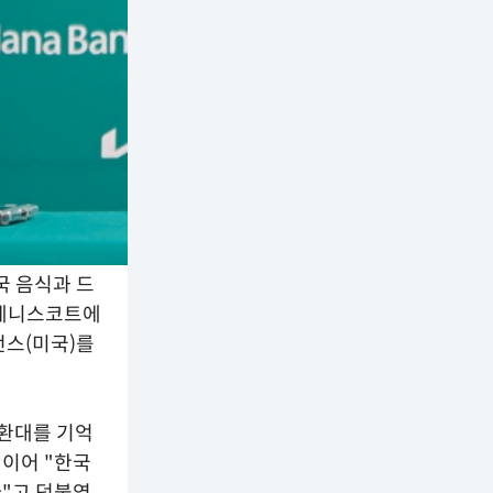
국 음식과 드
 테니스코트에
턴스(미국)를
 환대를 기억
 이어 "한국
다"고 덧붙였