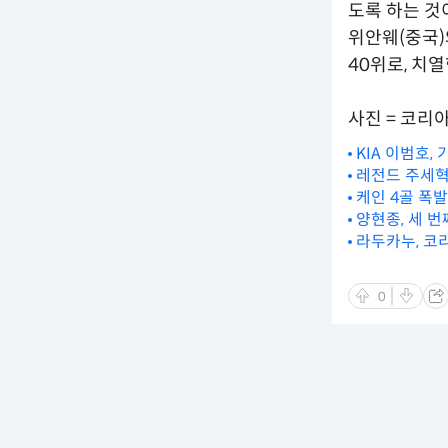
도록 하는 것
위안웨(중국)
40위로, 치
사진 = 코리
KIA 이범호,
레전드 주세혁
케인 4골 폭발
양현종, 세 
라두카누, 코
0