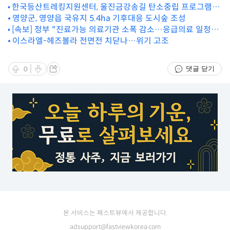
한국등산트레킹지원센터, 울진금강송길 탄소중립 프로그램
참가자 모집
영양군, 영양읍 국유지 5.4ha 기후대응 도시숲 조성
[속보] 정부 "진료가능 의료기관 소폭 감소…응급의료 일정수
준 유지돼"
이스라엘-헤즈볼라 전면전 치닫나…위기 고조
댓글 닫기
0
본 서비스는 패스트뷰에서 제공합니다.
adsupport@fastviewkorea.com