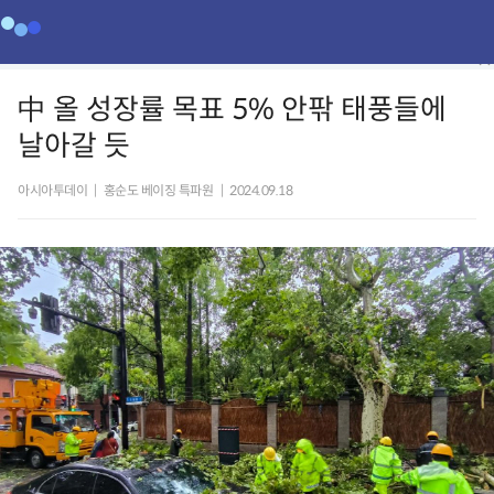
中 올 성장률 목표 5% 안팎 태풍들에
날아갈 듯
아시아투데이
|
홍순도 베이징 특파원
|
2024.09.18