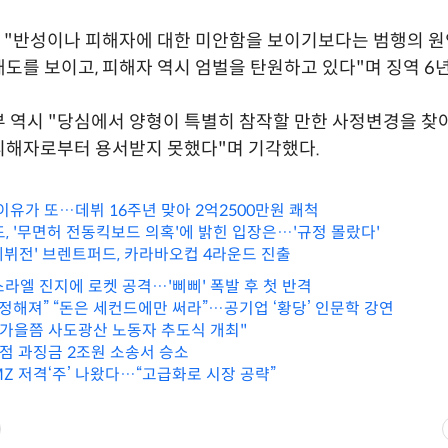
 "반성이나 피해자에 대한 미안함을 보이기보다는 범행의 
도를 보이고, 피해자 역시 엄벌을 탄원하고 있다"며 징역 6
 역시 "당심에서 양형이 특별히 참작할 만한 사정변경을 찾아
피해자로부터 용서받지 못했다"며 기각했다.
이유가 또…데뷔 16주년 맞아 2억2500만원 쾌척
드, '무면허 전동킥보드 의혹'에 밝힌 입장은…'규정 몰랐다'
 데뷔전' 브렌트퍼드, 카라바오컵 4라운드 진출
스라엘 진지에 로켓 공격…'삐삐' 폭발 후 첫 반격
 정해져” “돈은 세컨드에만 써라”…공기업 ‘황당’ 인문학 강연
"가을쯤 사도광산 노동자 추도식 개최"
독점 과징금 2조원 소송서 승소
Z 저격‘주’ 나왔다…“고급화로 시장 공략”