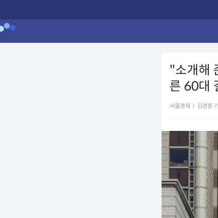
"소개해 
른 60대
서울경제
|
김경훈 