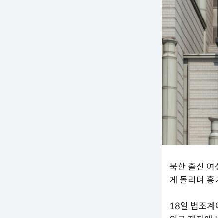
북한 출신 여
게 돌리며 흉
18일 법조계