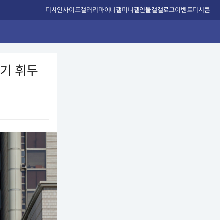
디시인사이드
갤러리
마이너갤
미니갤
인물갤
갤로그
이벤트
디시콘
흉기 휘두