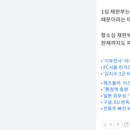
1심 재판부는
때문이라는 태
항소심 재판부
현재까지도 
'기부천사' 아
FC서울 린가
'김지수 1군
헤즈볼라, 이
“男정액 총량
일본 외무성 
구글, EU 반
전통주 빠진 M
0