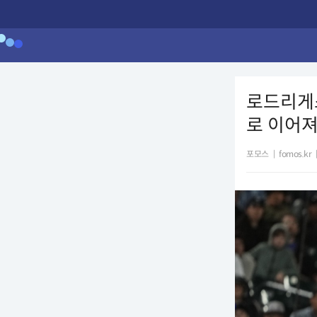
로드리게
로 이어
포모스
|
fomos.kr