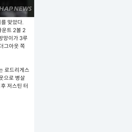
회를 맞았다.
운트 2볼 2
방망이가 3루
 더그아웃 쪽
는 로드리게스
아웃으로 병살
이후 저스틴 터