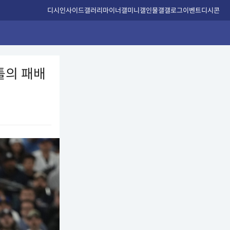
디시인사이드
갤러리
마이너갤
미니갤
인물갤
갤로그
이벤트
디시콘
틀의 패배