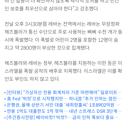
라 간 갈등이 더 확산하지 않도록 즉각적 조처를 하고 민간
인 보호를 최우선으로 삼아야 한다”고 강조했다.
전날 오후 3시30분쯤 레바논 전역에서는 레바논 무장정파
헤즈볼라가 통신 수단으로 주로 사용하는 삐삐 수천 개가 동
시에 폭발했다. 이 폭발로 어린이 2명을 포함한 12명이 숨
지고 약 2800명이 부상한 것으로 집계됐다.
헤즈볼라와 레바논 정부, 헤즈볼라를 지원하는 이란 등은 이
스라엘을 폭발 공작의 배후로 지목했다. 이스라엘은 이를 확
인도 부인도 하지 않고 있다.
[인터뷰] “가상자산 전용 회계처리 기준 마련해야” 딜로이트안
진 김경호 디지털자산센터장
美 Fed ‘빅컷’으로 시작했지만… 하나證 “추가 인하는 점진적
전망”
은행권, 올해 상반기 서민 대출 ‘새희망홀씨’ 1조8902억원 공
연봉 1억도 대출한도 1억 깎여… 내년 스트레스 DSR 3단계
급
[주간증시전망] 베이비컷? 빅컷?… 금리 인하 폭보다 중요한
시행
건 연준의 시각