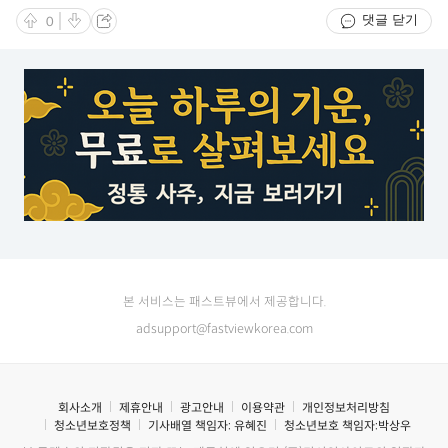
댓글 닫기
0
본 서비스는 패스트뷰에서 제공합니다.
adsupport@fastviewkorea.com
회사소개
제휴안내
광고안내
이용약관
개인정보처리방침
청소년보호정책
기사배열 책임자:
유혜진
청소년보호 책임자:
박상우